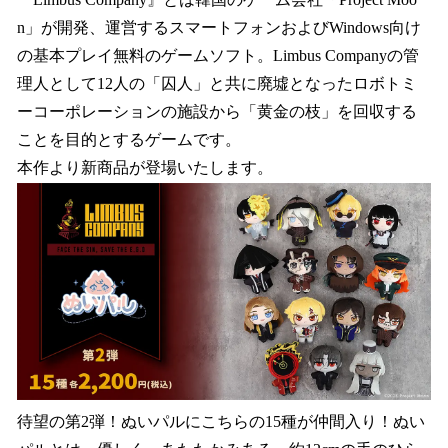
数
n」が開発、運営するスマートフォンおよびWindows向け
を
の基本プレイ無料のゲームソフト。Limbus Companyの管
読
み
理人として12人の「囚人」と共に廃墟となったロボトミ
込
ーコーポレーションの施設から「黄金の枝」を回収する
み
ことを目的とするゲームです。
中
で
本作より新商品が登場いたします。
す
待望の第2弾！ぬいパルにこちらの15種が仲間入り！ぬい