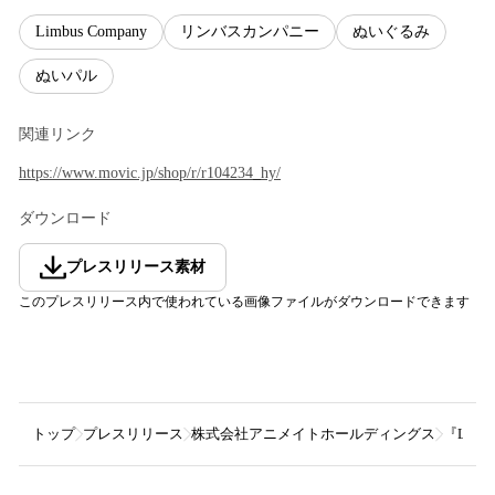
Limbus Company
リンバスカンパニー
ぬいぐるみ
ぬいパル
関連リンク
https://www.movic.jp/shop/r/r104234_hy/
ダウンロード
プレスリリース素材
このプレスリリース内で使われている画像ファイルがダウンロードできます
トップ
プレスリリース
株式会社アニメイトホールディングス
『Lim