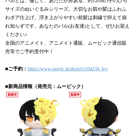
パルとは、優しく、あたたかみある、約12cmの手のひら
サイズのぬいぐるみシリーズ。大切なお肌や髪はふわふ
わボア仕上げ。浮き上がりやすい前髪は刺繍で抑えて崩
れ知らずです。あなたのパル(お友達)として、ぜひお迎え
ください♪
全国のアニメイト、アニメイト通販、ムービック通信販
売等でご予約受付中！
■ご予約：
https://www.movic.jp/shop/r/r104234_hy/
■新商品情報（発売元：ムービック）