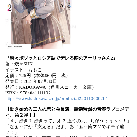
『時々ボソッとロシア語でデレる隣のアーリャさん2』
著：燦々SUN
イラスト：ももこ
定価：726円（本体660円＋税）
発売日：2021年07月30日
発行：KADOKAWA（角川スニーカー文庫）
ISBN：9784041111192
https://www.kadokawa.co.jp/product/322011000028/
【動き始める二人の恋と会長選。話題騒然の青春ラブコメデ
ィ、第２弾！】
「す、好き？ 好きって、え？ 違うのよ。ちがうぅぅぅ～！」
「なぁ～にが『支える』だよ。あ゛ぁ～俺マジでキモイ痛
い！」