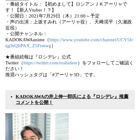
・番組タイトル：【初めまして】ロシアンＪＫアーリャで
す！【新人Vtuber！？】
・公開日：2021年7月29日（木）21:00～予定
・声の出演：上坂すみれ（アーリャ役）、天﨑滉平（久瀬政
近役）
・公開チャンネル：
KADOKAWAanime（
https://www.youtube.com/channel/UCY5fc
qgSrQItPAX_Z5Frmwg
）
★番組続報は『ロシデレ』公式
Twitter（
https://twitter.com/roshidere
）をフォローしてご確認く
ださい！
推奨ハッシュタグは「#アーリャ3D」です。
KADOKAWAの井上伸一郎氏による『ロシデレ』推薦
コメントを公開！