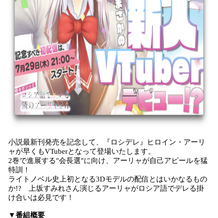
小説最新刊発売を記念して、『ロシデレ』ヒロイン・アーリ
ャが早くもVTuberとなって登場いたします。
2巻で進展する"会長選"に向け、アーリャが自己アピールを猛
特訓！
ライトノベル史上初となる3Dモデルの配信とはいかなるもの
か!? 上坂すみれさん演じるアーリャがロシア語でデレる掛
け合いは必見です！
▼番組概要