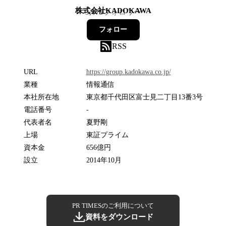
株式会社KADOKAWA
3,479
フォロワー
フォロー
RSS
URL
https://group.kadokawa.co.jp/
業種
情報通信
本社所在地
東京都千代田区富士見二丁目13番3号
電話番号
-
代表者名
夏野剛
上場
東証プライム
資本金
656億円
設立
2014年10月
PR TIMESのご利用について
資料をダウンロード