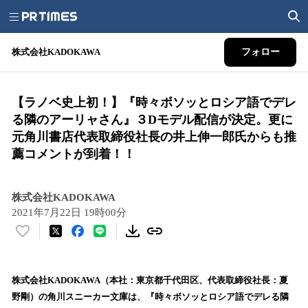
株式会社KADOKAWA
フォロー
【ラノベ史上初！】『時々ボソッとロシア語でデレ
る隣のアーリャさん』３Dモデル配信が決定。更に
元角川書店代表取締役社長の井上伸一郎氏からも推
薦コメントが到着！！
株式会社KADOKAWA
2021年7月22日 19時00分
い
い
ね
！
株式会社KADOKAWA（本社：東京都千代田区、代表取締役社長：夏
数
野剛）の角川スニーカー文庫は、『時々ボソッとロシア語でデレる隣