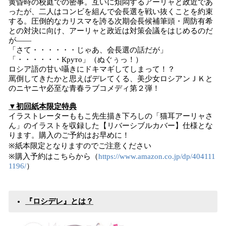
黄昏時の校庭での密事。互いに煩悶するアーリャと政近であ
ったが、二人はコンビを組んで会長選を戦い抜くことを約束
する。圧倒的なカリスマを誇る次期会長候補筆頭・周防有希
との対決に向け、アーリャと政近は対策会議をはじめるのだ
が――
「さて・・・・・・じゃあ、会長選の話だが」
「・・・・・・Круто」（ぬぐぅっ！）
ロシア語の甘い囁きにドキマギしてしまって！？
罵倒してきたかと思えばデレてくる、美少女ロシアンＪＫと
のニヤニヤ必至な青春ラブコメディ第２弾！
▼初回紙本限定特典
イラストレーターももこ先生描き下ろしの「猫耳アーリャさ
ん」のイラストを収録した【リバーシブルカバー】仕様とな
ります。購入のご予約はお早めに！
※紙本限定となりますのでご注意ください
※購入予約はこちらから（
https://www.amazon.co.jp/dp/404111
1196/
）
『ロシデレ』とは？