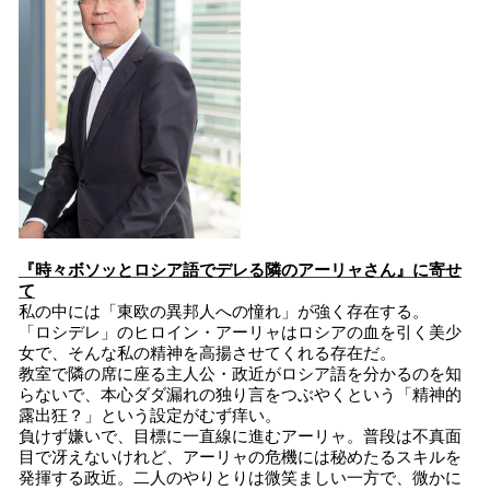
『時々ボソッとロシア語でデレる隣のアーリャさん』に寄せ
て
私の中には「東欧の異邦人への憧れ」が強く存在する。
「ロシデレ」のヒロイン・アーリャはロシアの血を引く美少
女で、そんな私の精神を高揚させてくれる存在だ。
教室で隣の席に座る主人公・政近がロシア語を分かるのを知
らないで、本心ダダ漏れの独り言をつぶやくという「精神的
露出狂？」という設定がむず痒い。
負けず嫌いで、目標に一直線に進むアーリャ。普段は不真面
目で冴えないけれど、アーリャの危機には秘めたるスキルを
発揮する政近。二人のやりとりは微笑ましい一方で、微かに