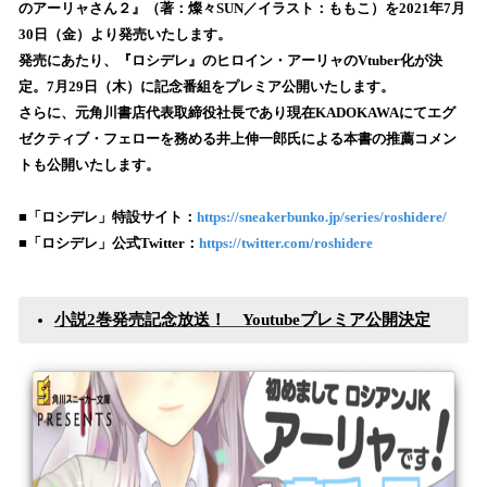
を
のアーリャさん２』（著：燦々SUN／イラスト：ももこ）を2021年7月
読
30日（金）より発売いたします。
み
発売にあたり、『ロシデレ』のヒロイン・アーリャのVtuber化が決
込
定。7月29日（木）に記念番組をプレミア公開いたします。
み
さらに、元角川書店代表取締役社長であり現在KADOKAWAにてエグ
中
で
ゼクティブ・フェローを務める井上伸一郎氏による本書の推薦コメン
す
トも公開いたします。
■「ロシデレ」特設サイト：
https://sneakerbunko.jp/series/roshidere/
■「ロシデレ」公式Twitter：
https://twitter.com/roshidere
小説2巻発売記念放送！ Youtubeプレミア公開決定