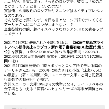
……だが、事実は違う。さっきのロシア語、彼女は「私のこ
とかまってよ」と言っていたのだ！
実は俺、久瀬政近のロシア語リスニングはネイティブレベル
なのである。
そんな事とは露知らず、今日も甘々なロシア語でデレてくる
アーリャさんにニヤニヤが止まらない！？
全生徒憧れの的、超ハイスペックなロシアンJKとの青春ラブ
コメディ！
2021年​2月末に発売された小説1巻目は、
【2020年度紙本ライ
トノベル新作売上&ラブコメ新作電子書籍初速DL数歴代 第１
位】
を獲得。（※KADOKAWA調べ ※集計期間：2020/4/1-
2021/3/31の30日間販売数 ※電子：2019/9/1-2021/3/31の30日
間DL数）
2021年7月30日発売の『時々ボソッとロシア語でデレる隣の
アーリャさん2』も、2003年に発売された小説『涼宮ハルヒ
の溜息』（著：谷川流／角川スニーカー文庫）と同じ初版発
行部数での制作刊行が決定。
角川スニーカー文庫18年ぶりの快挙となり、ライトノベルの
金字塔ともいえる「涼宮ハルヒ」シリーズの再来が期待され
ている。