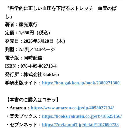
『科学的に正しい血圧を下げるストレッチ 血管のば
し』
著者：家光素行
定価：1,650円（税込）
発売日：2026年5月28日（木）
判型：A5判／144ページ
電子版：同時配信
ISBN：978-4-05-802713-4
発行所：株式会社 Gakken
学研出版サイト：
https://hon.gakken.jp/book/2380271300
【本書のご購入はコチラ】
・Amazon：
https://www.amazon.co.jp/dp/4058027134/
・楽天ブックス：
https://books.rakuten.co.jp/rb/18525156/
・セブンネット：
https://7net.omni7.jp/detail/1107690738