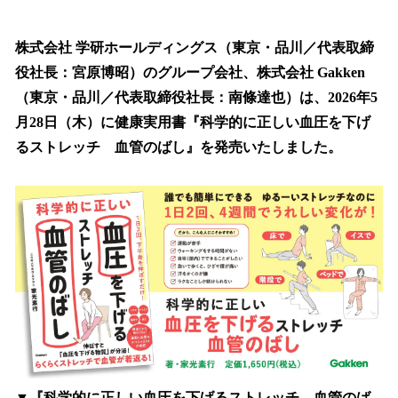
い
ね
！
株式会社 学研ホールディングス（東京・品川／代表取締
数
役社長：宮原博昭）のグループ会社、株式会社 Gakken
を
（東京・品川／代表取締役社長：南條達也）は、2026年5
読
み
月28日（木）に健康実用書『科学的に正しい血圧を下げ
込
るストレッチ 血管のばし』を発売いたしました。
み
中
で
す
▼『科学的に正しい血圧を下げるストレッチ 血管のば