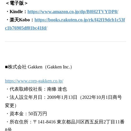
＜電子版＞
・Kindle：
https://www.amazon.co.jp/dp/B0H2TVYDP8/
・楽天Kobo：
https://books.rakuten.co.jp/rk/f42f19dcb1c53f
c1b76905df01bc41fd/
■株式会社 Gakken（Gakken Inc.）
https://www.corp-gakken.co.jp/
・代表取締役社長：南條 達也
・法人設立年月日：2009年1月13日（2022年10月1日商号
変更）
・資本金：50百万円
・所在住所：〒141-8416 東京都品川区西五反田2丁目11番
8号