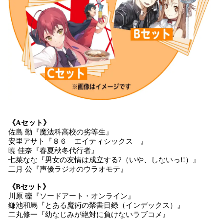
《Aセット》
佐島 勤『魔法科高校の劣等生』
安里アサト『８６―エイティシックス―』
暁 佳奈『春夏秋冬代行者』
七菜なな『男女の友情は成立する?（いや、しないっ!!）』
二月 公『声優ラジオのウラオモテ』
《Bセット》
川原 礫『ソードアート・オンライン』
鎌池和馬『とある魔術の禁書目録（インデックス）』
二丸修一『幼なじみが絶対に負けないラブコメ』