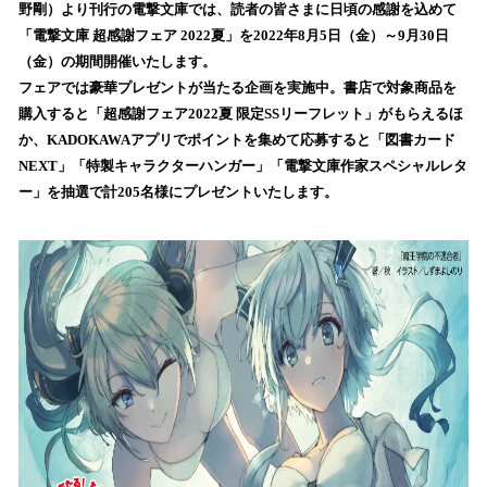
数
野剛）より刊行の電撃文庫では、読者の皆さまに日頃の感謝を込めて
を
「電撃文庫 超感謝フェア 2022夏」を2022年8月5日（金）～9月30日
読
（金）の期間開催いたします。
み
フェアでは豪華プレゼントが当たる企画を実施中。書店で対象商品を
込
購入すると「超感謝フェア2022夏 限定SSリーフレット」がもらえるほ
み
か、KADOKAWAアプリでポイントを集めて応募すると「図書カード
中
で
NEXT」「特製キャラクターハンガー」「電撃文庫作家スペシャルレタ
す
ー」を抽選で計205名様にプレゼントいたします。