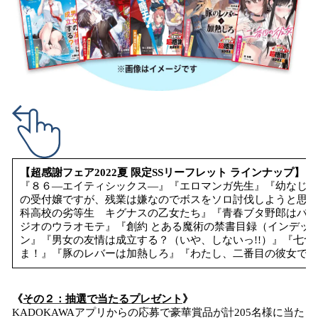
【超感謝フェア2022夏 限定SSリーフレット ラインナップ】
『８６―エイティシックス―』『エロマンガ先生』『幼なじみ
の受付嬢ですが、残業は嫌なのでボスをソロ討伐しようと思い
科高校の劣等生 キグナスの乙女たち』『青春ブタ野郎はバニ
ジオのウラオモテ』『創約 とある魔術の禁書目録（インデッ
ン』『男女の友情は成立する？（いや、しないっ!!）』『七
ま！』『豚のレバーは加熱しろ』『わたし、二番目の彼女でいい
《
その２：抽選で当たるプレゼント
》
KADOKAWAアプリからの応募で豪華賞品が計205名様に当た