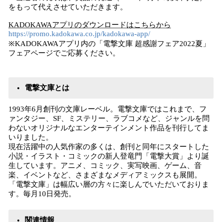
をもって代えさせていただきます。
KADOKAWAアプリのダウンロードはこちらから
https://promo.kadokawa.co.jp/kadokawa-app/
※KADOKAWAアプリ内の「電撃文庫 超感謝フェア2022夏」
フェアページでご応募ください。
電撃文庫とは
1993年6⽉創刊の⽂庫レーベル。電撃⽂庫ではこれまで、フ
ァンタジー、SF、ミステリー、ラブコメなど、ジャンルを問
わないオリジナルなエンターテインメント作品を刊⾏してま
いりました。
現在活躍中の⼈気作家の多くは、創刊と同年にスタートした
⼩説・イラスト・コミックの新⼈登⻯⾨「電撃⼤賞」より誕
⽣しています。アニメ、コミック、実写映画、ゲーム、⾳
楽、イベントなど、さまざまなメディアミックスも展開。
「電撃⽂庫」は幅広い層の⽅々に楽しんでいただいておりま
す。毎⽉10⽇発売。
関連情報