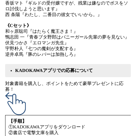
香坂マト『ギルドの受付嬢ですが、残業は嫌なのでボスをソ
ロ討伐しようと思います』
西 条陽『わたし、二番目の彼女でいいから。』
《Cセット》
和ヶ原聡司『はたらく魔王さま！』
鴨志田 一『青春ブタ野郎はバニーガール先輩の夢を見ない』
伏見つかさ『エロマンガ先生』
宇野朴人『七つの魔剣が支配する』
逆井卓馬『豚のレバーは加熱しろ』
KADOKAWAアプリでの応募について
対象書籍を購入し、ポイントをためて豪華プレゼントに応
募！
【手順】
①KADOKAWAアプリをダウンロード
②書店で電撃文庫を購入