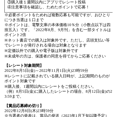
③購入後１週間以内にアプリでレシート投稿
④注意事項を確認し、ためたポイントで応募！
※必要ポイントをためれば複数応募も可能ですが、おひとり
につき当選は１口まで
※ポイントは、電撃文庫の本体価格10％分（小数点以下は四
捨五入）です。「2022年8月、9月刊」を含む一部タイトルは
ポイント2倍
※ネット書店での購入は対象外です。ただし、店頭支払い等
でレシートが発行される場合は対象となります
※定価以外での購入や電子版は対象外です
※未成年の方は、保護者の同意を得てからご応募ください
【レシート対象期間】
2022年8月5日(金)～2022年11月1日(火)23時59分
※レシートに記載されている購入日時が、上記期間のものが
ポイント対象です
※購入後、1週間以内にレシートをご投稿ください。
（例）8月5日(金)に購入したレシートの場合、8月12日(金)の2
3:59まで。
【賞品応募締め切り】
2022年12月8日(木)23時59分
※当選者の発表は、賞品の発送（2023年1月下旬以降予定）