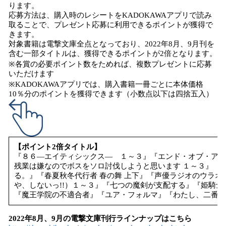
ります。
応募方法は、購入時のレシートをKADOKAWAアプリで読み
取ることで、プレゼント応募に利用できるポイントが獲得で
きます。
対象書籍は電撃文庫全点となっており、2022年8月、9月刊を
含む一部タイトルは、獲得できるポイントが2倍となります。
※各賞の必要ポイント数をためれば、複数プレゼントに応募
いただけます
※KADOKAWAアプリでは、購入書籍一冊ごとに本体価格
10％分のポイントを獲得できます（小数点以下は四捨五入）
【ポイント2倍タイトル】
『８６―エイティシックス― １～３』『エンド・オブ・アル
残業は嫌なのでボスをソロ討伐しようと思います １～３』『
る。』『春夏秋冬代行者 春の舞 上下』『声優ラジオのウラ
や、しないっ!!）１～３』『七つの魔剣が支配する』『姫騎
『魔王学院の不適合者』『ユア・フォルマ』『わたし、二番目
2022年8月、9月の電撃文庫刊行ラインナップはこちら