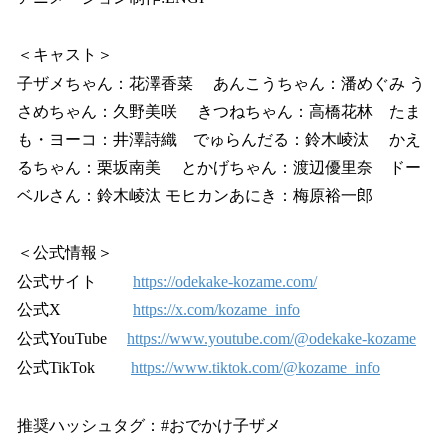
＜キャスト＞
子ザメちゃん：花澤香菜 あんこうちゃん：潘めぐみ う
さめちゃん：久野美咲 きつねちゃん：高橋花林 たま
も・ヨーコ：井澤詩織 でゅらんだる：鈴木崚汰 かえ
るちゃん：栗坂南美 とかげちゃん：渡辺優里奈 ドー
ベルさん：鈴木崚汰 モヒカンあにき：梅原裕⼀郎
＜公式情報＞
公式サイト
https://odekake-kozame.com/
公式X
https://x.com/kozame_info
公式YouTube
https://www.youtube.com/@odekake-kozame
公式TikTok
https://www.tiktok.com/@kozame_info
推奨ハッシュタグ：#おでかけ子ザメ