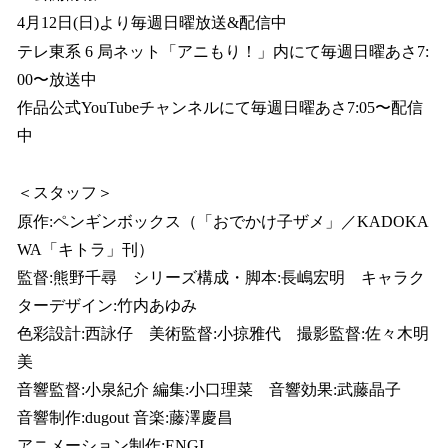
4月12日(日)より毎週日曜放送&配信中
テレ東系 6 局ネット「アニもり！」内にて毎週日曜あさ7:
00〜放送中
作品公式YouTubeチャンネルにて毎週日曜あさ7:05〜配信
中
＜スタッフ＞
原作:ペンギンボックス（「おでかけ子ザメ」／KADOKA
WA「キトラ」刊）
監督:熊野千尋 シリーズ構成・脚本:長嶋宏明 キャラク
ターデザイン:竹内あゆみ
色彩設計:西詠仔 美術監督:小掠雅代 撮影監督:佐々木明
美
音響監督:小泉紀介 編集:小口理菜 音響効果:武藤晶子
音響制作:dugout 音楽:藤澤慶昌
アニメーション制作:ENGI