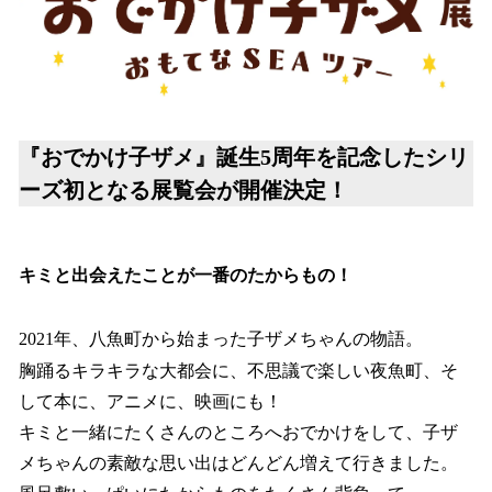
を
読
み
込
み
中
で
『おでかけ子ザメ』誕生5周年を記念したシリ
す
ーズ初となる展覧会が開催決定！
キミと出会えたことが一番のたからもの！
2021年、八魚町から始まった子ザメちゃんの物語。
胸踊るキラキラな大都会に、不思議で楽しい夜魚町、そ
して本に、アニメに、映画にも！
キミと一緒にたくさんのところへおでかけをして、子ザ
メちゃんの素敵な思い出はどんどん増えて行きました。