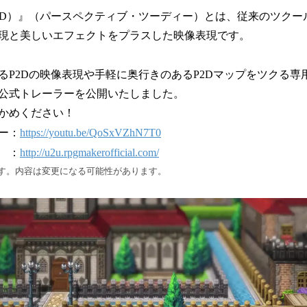
ctive 2D）』（パースペクティブ・ツーディー）とは、従来のツク
現と美しいエフェクトをプラスした映像表現です。
るP2Dの映像表現や手軽に奥行きのあるP2Dマップをツクる専
公式トレーラーを公開いたしました。
かめください！
ー：
https://youtu.be/QoSxVZhN7T0
 ：
http://u2u.rpgmakerofficial.com/
す。内容は変更になる可能性があります。