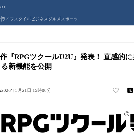
ES
ン
ライフスタイル
ビジネス
グルメ
スポーツ
作『RPGツクールU2U』発表！ 直感的
クる新機能を公開
A
2026年5月21日 15時00分
い
い
ね
！
数
を
読