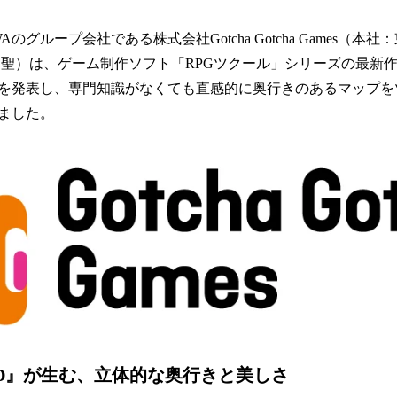
み
込
Aのグループ会社である株式会社Gotcha Gotcha Games（
み
 聖）は、ゲーム制作ソフト「RPGツクール」シリーズの最新作『
中
で
を発表し、専門知識がなくても直感的に奥行きのあるマップを
す
ました。
2D』が生む、立体的な奥行きと美しさ