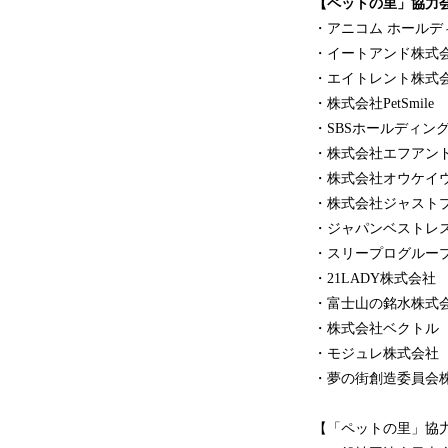
【ペットの里」協力会
・アニコム ホールデ
・イートアンド株式
・エイトレント株式
・株式会社PetSmile
・SBSホールディン
・株式会社エフアン
・株式会社オウケイ
・株式会社ジャスト
・ジャパンベストレ
・スリープログルー
・21LADY株式会社
・富士山の銘水株式
・株式会社ベクトル
・モジュレ株式会社
・夢の街創造委員会
【「ペットの里」協