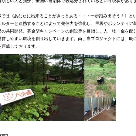
万頭もの犬と猫が、全国の自治体で殺処分されているという現状がありま
込
み
APANでは《あなたに出来ることがきっとある・・・一歩踏み出そう！》と
中
で
ェルターと連携することによって発信力を強化し、里親やボランティア
す
品の共同開発、募金型キャンペーンの創設等を目指し、人・物・金を配
運営しやすい環境を創り出していきます。尚、当プロジェクトには、既
を頂戴しております。