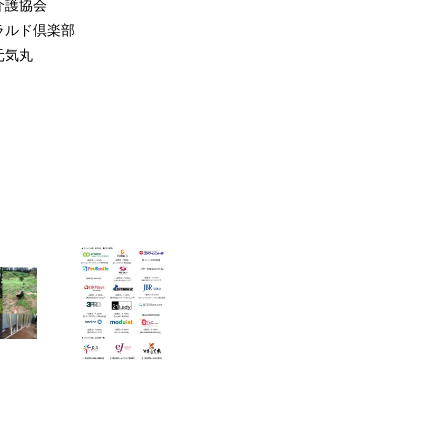
介護協会
ラルド倶楽部
元気丸