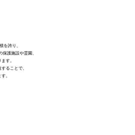
面積を誇り、
トの保護施設や霊園、
ります。
進することで、
ます。