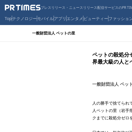
プレスリリース・ニュースリリース配信サービスのPR TIM
Top
テクノロジー
モバイル
アプリ
エンタメ
ビューティー
ファッショ
一般財団法人 ペットの里
ペットの殺処分ゼ
界最大級の人と
一般財団法人 ペッ
人の勝手で捨てられ
人ペットの里（岩手
クまでに殺処分ゼロを