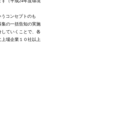
す（平成24年度環境
いうコンセプトのも
募集の一括告知の実施
分していくことで、各
に上場企業１０社以上