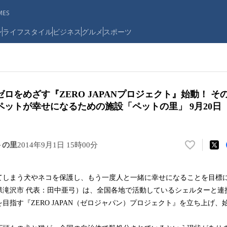
ES
ン
ライフスタイル
ビジネス
グルメ
スポーツ
ロをめざす『ZERO JAPANプロジェクト』始動！ 
ペットが幸せになるための施設「ペットの里」 9月20日
トの里
2014年9月1日 15時00分
い
い
ね
てしまう犬やネコを保護し、もう一度人と一緒に幸せになることを目標
！
県滝沢市 代表：田中亜弓）は、全国各地で活動しているシェルターと連
数
を
目指す『ZERO JAPAN（ゼロジャパン）プロジェクト』を立ち上げ、
読
み