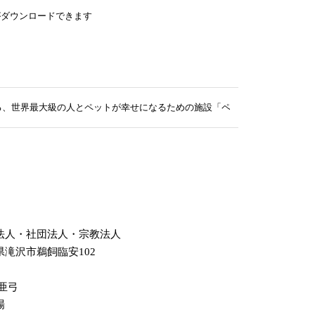
がダウンロードできます
なる、世界最大級の人とペットが幸せになるための施設「ペットの里」 9月20
法人・社団法人・宗教法人
県滝沢市鵜飼臨安102
 亜弓
場