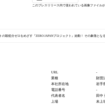
このプレスリリース内で使われている画像ファイル
トの殺処分ゼロをめざす『ZERO JAPANプロジェクト』始動！ その象徴と
URL
-
業種
財団
本社所在地
岩手
電話番号
-
代表者名
田中
上場
未上