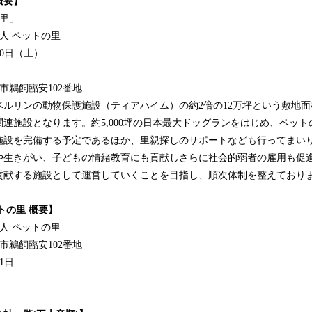
概要】
里」
人 ペットの里
20日（土）
市鵜飼臨安102番地
ベルリンの動物保護施設（ティアハイム）の約2倍の12万坪という敷地
連施設となります。約5,000坪の日本最大ドッグランをはじめ、ペッ
施設を完備する予定であるほか、里親探しのサポートなども行ってまい
や生きがい、子どもの情緒教育にも貢献しさらに社会的弱者の雇用も促
貢献する施設として運営していくことを目指し、順次体制を整えており
トの里 概要】
人 ペットの里
市鵜飼臨安102番地
1日