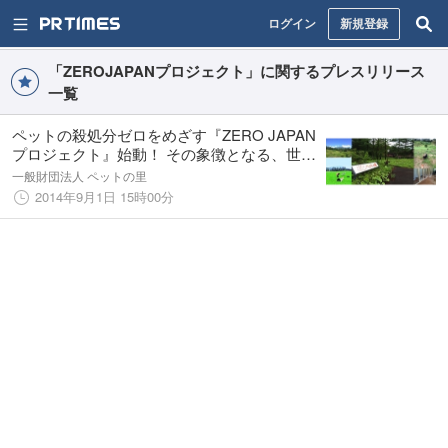
ログイン
新規登録
「ZEROJAPANプロジェクト」に関するプレスリリース
一覧
ペットの殺処分ゼロをめざす『ZERO JAPAN
プロジェクト』始動！ その象徴となる、世界
最大級の人とペットが幸せになるための施設
一般財団法人 ペットの里
「ペットの里」 9月20日（土）オープン！
2014年9月1日 15時00分