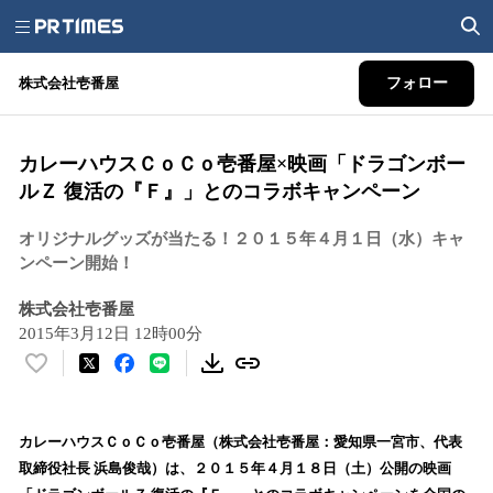
株式会社壱番屋
フォロー
カレーハウスＣｏＣｏ壱番屋×映画「ドラゴンボー
ルＺ 復活の『Ｆ』」とのコラボキャンペーン
オリジナルグッズが当たる！２０１５年４月１日（水）キャ
ンペーン開始！
株式会社壱番屋
2015年3月12日 12時00分
い
い
ね
！
カレーハウスＣｏＣｏ壱番屋（株式会社壱番屋：愛知県一宮市、代表
数
取締役社長 浜島俊哉）は、２０１５年４月１８日（土）公開の映画
を