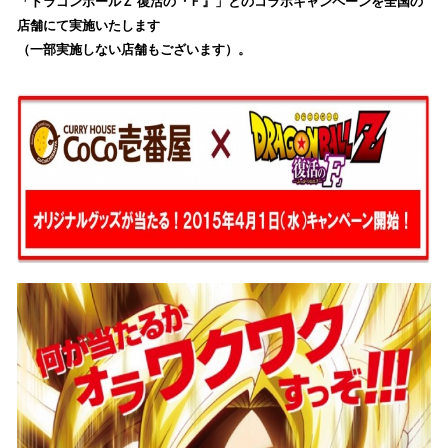
「ドラゴンボールＺ 復活の『Ｆ』」とのコラボキャンペーンを全国の
読
店舗にて実施いたします
み
（一部実施しない店舗もございます）。
込
み
中
で
す