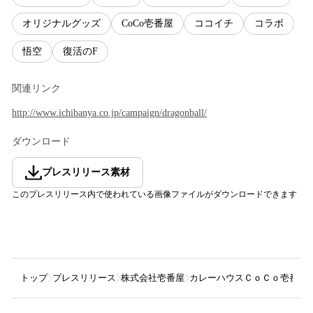
オリジナルグッズ
CoCo壱番屋
ココイチ
コラボ
悟空
復活のF
関連リンク
http://www.ichibanya.co.jp/campaign/dragonball/
ダウンロード
プレスリリース素材
このプレスリリース内で使われている画像ファイルがダウンロードできます
トップ
プレスリリース
株式会社壱番屋
カレーハウスＣｏＣｏ壱番屋×