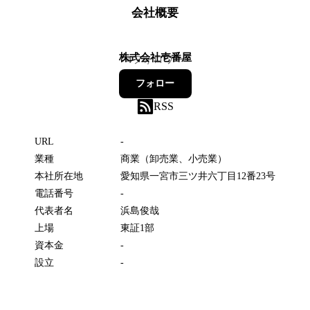
会社概要
株式会社壱番屋
4
フォロワー
フォロー
RSS
URL
-
業種
商業（卸売業、小売業）
本社所在地
愛知県一宮市三ツ井六丁目12番23号
電話番号
-
代表者名
浜島俊哉
上場
東証1部
資本金
-
設立
-