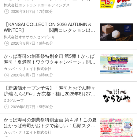
参戦！
株式会社ホットランドホールディングス
2026年8月7日 17時00分
【KANSAI COLLECTION 2026 AUTUMN＆
WINTER】 関西コレクション出演
者向けケータリングで、「PACKN-TO」が”塩
株式会社オオサカムセンデンキ
比べ”を実施。塩職人・田野屋塩二郎も来場。
2026年8月7日 16時45分
かっぱ寿司の創業祭特別企画 第5弾！かっぱ
寿司「夏満喫！ワクワクキャンペーン」開催
レシート応募で優待割引券10,000円分が当た
カッパ・クリエイト株式会社
る！さらに4日間限定のお得なセットメニュー
2026年8月7日 16時00分
も登場！
【新店舗オープン予告】「寿司とおでん時々
炉端 ならびや」が京都・桂に2026年8月27日
（木）オープン！
DDグループ
2026年8月7日 15時30分
かっぱ寿司の創業祭特別企画 第４弾！この夏
はかっぱ寿司がおトクで楽しい！店頭スクラ
ッチ、お持ち帰り400円OFFクーポンの配布、
カッパ・クリエイト株式会社
アプリで参加する「かっぱくじ」を実施