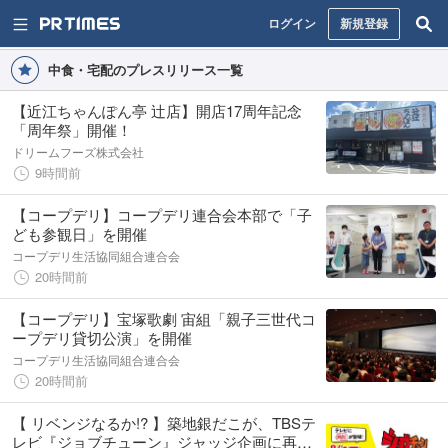
ログイン
新規登録
中食・宅配のプレスリリース一覧
【近江ちゃんぽん亭 辻店】開店17周年記念
「周年祭」開催！
ドリームフーズ株式会社
9時間前
【コープデリ】コープデリ連合会本部で「子
ども参観日」を開催
コープデリ生活協同組合連合会
20時間前
【コープデリ】宝塚歌劇 宙組「親子三世代コ
ープデリ貸切公演」を開催
コープデリ生活協同組合連合会
20時間前
【 リベンジなるか!? 】築地銀だこが、TBSテ
レビ『ジョブチューン』ジャッジ企画に再び