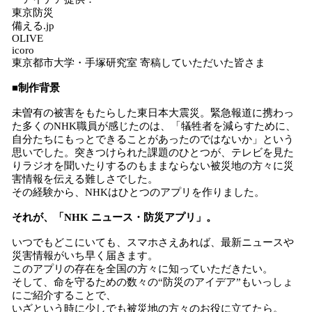
東京防災
備える.jp
OLIVE
icoro
東京都市大学・手塚研究室 寄稿していただいた皆さま
■制作背景
未曽有の被害をもたらした東日本大震災。緊急報道に携わっ
た多くのNHK職員が感じたのは、「犠牲者を減らすために、
自分たちにもっとできることがあったのではないか」という
思いでした。突きつけられた課題のひとつが、テレビを見た
りラジオを聞いたりするのもままならない被災地の方々に災
害情報を伝える難しさでした。
その経験から、NHKはひとつのアプリを作りました。
それが、「NHK ニュース・防災アプリ」。
いつでもどこにいても、スマホさえあれば、最新ニュースや
災害情報がいち早く届きます。
このアプリの存在を全国の方々に知っていただきたい。
そして、命を守るための数々の“防災のアイデア”もいっしょ
にご紹介することで、
いざという時に少しでも被災地の方々のお役に立てたら。