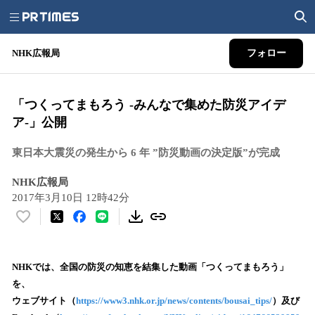
NHK広報局
フォロー
「つくってまもろう -みんなで集めた防災アイデ
ア-」公開
東日本大震災の発生から 6 年 ”防災動画の決定版”が完成
NHK広報局
2017年3月10日 12時42分
い
い
ね
！
NHKでは、全国の防災の知恵を結集した動画「つくってまもろう」
数
を、
を
ウェブサイト（
https://www3.nhk.or.jp/news/contents/bousai_tips/
）及び
読