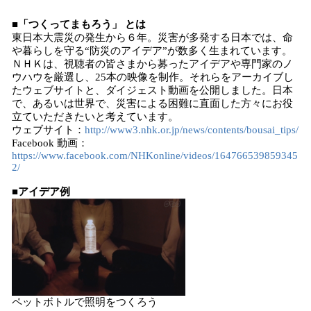
■「つくってまもろう」 とは
東日本大震災の発生から６年。災害が多発する日本では、命
や暮らしを守る“防災のアイデア”が数多く生まれています。
ＮＨＫは、視聴者の皆さまから募ったアイデアや専門家のノ
ウハウを厳選し、25本の映像を制作。それらをアーカイブし
たウェブサイトと、ダイジェスト動画を公開しました。日本
で、あるいは世界で、災害による困難に直面した方々にお役
立ていただきたいと考えています。
ウェブサイト：
http://www3.nhk.or.jp/news/contents/bousai_tips/
Facebook 動画：
https://www.facebook.com/NHKonline/videos/164766539859345
2/
■アイデア例
ペットボトルで照明をつくろう