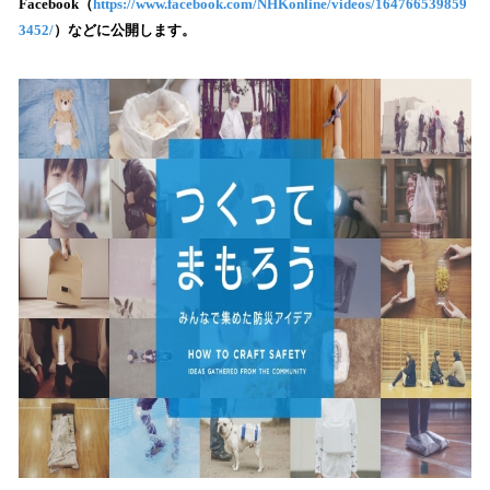
Facebook（
https://www.facebook.com/NHKonline/videos/164766539859
み
3452/
）などに公開します。
込
み
中
で
す