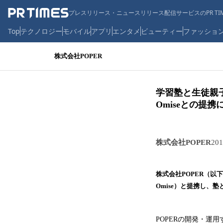
プレスリリース・ニュースリリース配信サービスのPR TIM
Top
テクノロジー
モバイル
アプリ
エンタメ
ビューティー
ファッショ
株式会社POPER
学習塾と生徒親子
Omiseとの提
株式会社POPER
20
株式会社POPER（以下
Omise）と提携し
POPERの開発・運