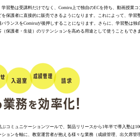
学習塾は受講料だけでなく、Comiru上で独自のECを持ち、動画授業
どを保護者に直接的に販売できるようになります。これによって、学習
バランスをComiruが後押しすることになります。さらに、学習塾は独自の
客（保護者・生徒）のリテンションを高める用途として使うこともでき
ぶコミュニケーションツールで、製品リリースから1年半で導入塾は10
ーションを軸に、教室運営者が抱える様々な業務（成績管理、出欠席管