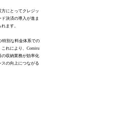
双方にとってクレジッ
ード決済の導入が進ま
られます。
かつ特別な料金体系での
により、Comiru
料の収納業務が効率化
ンスの向上につながる