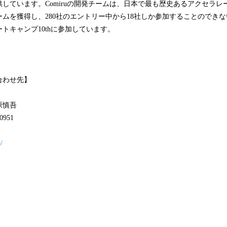
ています。Comiruの開発チームは、日本で最も歴史あるアクセラレーター”O
秀チームを獲得し、280社のエントリー中から18社しか参加することのでき
トキャンプ10thに参加しています。
合わせ先】
原慎吾
0951
/