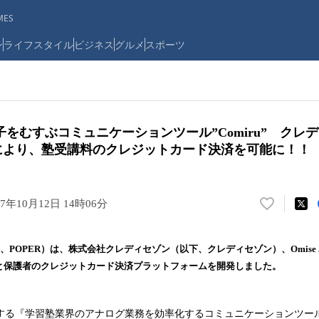
ES
ン
ライフスタイル
ビジネス
グルメ
スポーツ
をむすぶコミュニケーションツール”Comiru” クレ
携により、塾受講料のクレジットカード決済を可能に！！
17年10月12日 14時06分
い
い
ね
、POPER）は、株式会社クレディセゾン（以下、クレディセゾン）、Omise 
！
、塾と保護者のクレジットカード決済プラットフォームを開発しました。
数
を
読
用する『学習塾業界のアナログ業務を効率化するコミュニケーションツール ”
み