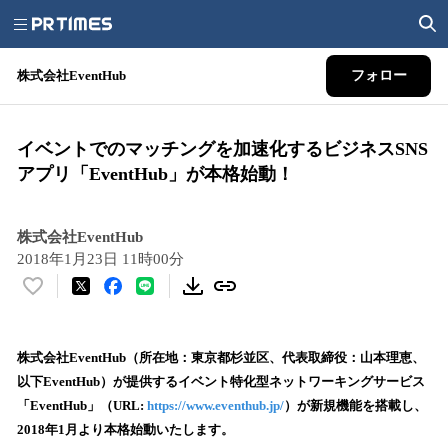
株式会社EventHub
フォロー
イベントでのマッチングを加速化するビジネスSNS
アプリ「EventHub」が本格始動！
株式会社EventHub
2018年1月23日 11時00分
い
い
ね
！
株式会社EventHub（所在地：東京都杉並区、代表取締役：山本理恵、
数
以下EventHub）が提供するイベント特化型ネットワーキングサービス
を
「EventHub」（URL:
https://www.eventhub.jp/
）が新規機能を搭載し、
読
2018年1月より本格始動いたします。
み