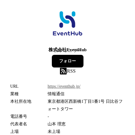
株式会社EventHub
25
フォロワー
フォロー
RSS
URL
https://eventhub.jp/
業種
情報通信
本社所在地
東京都港区西新橋1丁目1番1号 日比谷フ
ォートタワー
電話番号
-
代表者名
山本 理恵
上場
未上場