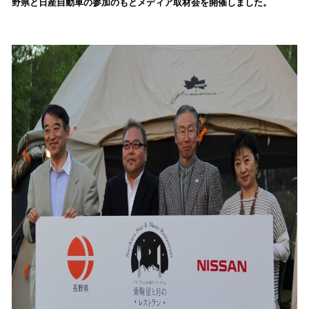
野県と日産自動車の参加のもとメディア取材会を開催しました。
み
込
み
中
で
す