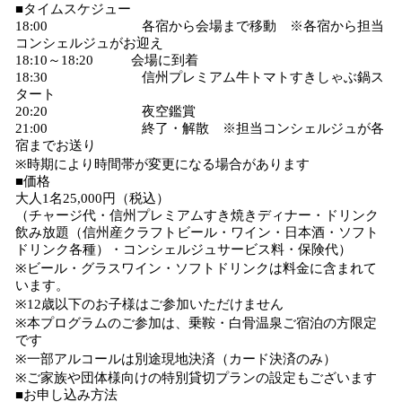
■タイムスケジュー
18:00 各宿から会場まで移動 ※各宿から担当
コンシェルジュがお迎え
18:10～18:20 会場に到着
18:30 信州プレミアム牛トマトすきしゃぶ鍋ス
タート
20:20 夜空鑑賞
21:00 終了・解散 ※担当コンシェルジュが各
宿までお送り
※時期により時間帯が変更になる場合があります
■価格
大人1名25,000円（税込）
（チャージ代・信州プレミアムすき焼きディナー・ドリンク
飲み放題（信州産クラフトビール・ワイン・日本酒・ソフト
ドリンク各種）・コンシェルジュサービス料・保険代）
※ビール・グラスワイン・ソフトドリンクは料金に含まれて
います。
※12歳以下のお子様はご参加いただけません
※本プログラムのご参加は、乗鞍・白骨温泉ご宿泊の方限定
です
※一部アルコールは別途現地決済（カード決済のみ）
※ご家族や団体様向けの特別貸切プランの設定もございます
■お申し込み方法