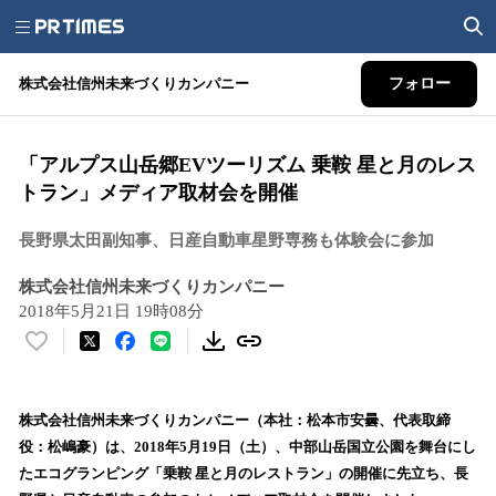
株式会社信州未来づくりカンパニー
フォロー
「アルプス山岳郷EVツーリズム 乗鞍 星と月のレス
トラン」メディア取材会を開催
長野県太田副知事、日産自動車星野専務も体験会に参加
株式会社信州未来づくりカンパニー
2018年5月21日 19時08分
い
い
ね
！
株式会社信州未来づくりカンパニー（本社：松本市安曇、代表取締
数
役：松嶋豪）は、2018年5月19日（土）、中部山岳国立公園を舞台にし
を
たエコグランピング「乗鞍 星と月のレストラン」の開催に先立ち、長
読