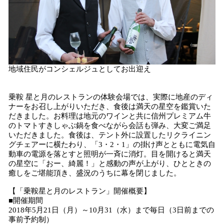
地域住民がコンシェルジュとしてお出迎え
乗鞍 星と月のレストランの体験会場では、実際に地産のディ
ナーをお召し上がりいただき、食後は満天の星空を鑑賞いた
だきました。お料理は地元のワインと共に信州プレミアム牛
のトマトすきしゃぶ鍋を食べながら会話も弾み、大変ご満足
いただきました。食後は、テント外に設置したリクライニン
グチェアーに横たわり、「3・2・1」の掛け声とともに電気自
動車の電源を落とすと照明が一斉に消灯。目を開けると満天
の星空に「おー、綺麗！」と感動の声が上がり、ひとときの
癒しをご堪能頂き、盛況のうちに幕を閉じました。
【「乗鞍星と月のレストラン」開催概要】
■開催期間
2018年5月21日（月）～10月31（水）まで毎日（3日前までの
事前予約制）