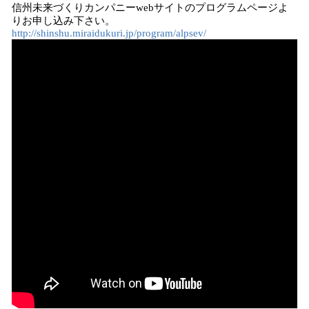
信州未来づくりカンパニーwebサイトのプログラムページよ
りお申し込み下さい。
http://shinshu.miraidukuri.jp/program/alpsev/