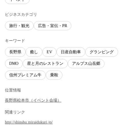
ビジネスカテゴリ
旅行・観光
広告・宣伝・PR
キーワード
長野県
癒し
EV
日産自動車
グランピング
DMO
星と月のレストラン
アルプス山岳郷
信州プレミアム牛
乗鞍
位置情報
長野県
松本市
（
イベント会場
）
関連リンク
http://shinshu.miraidukuri.jp/