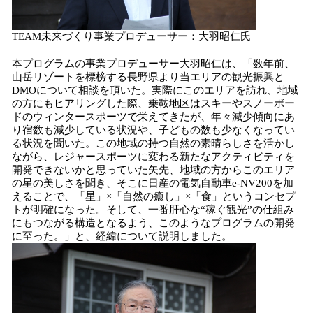
TEAM未来づくり事業プロデューサー：大羽昭仁氏
本プログラムの事業プロデューサー大羽昭仁は、「数年前、
山岳リゾートを標榜する長野県より当エリアの観光振興と
DMOについて相談を頂いた。実際にこのエリアを訪れ、地域
の方にもヒアリングした際、乗鞍地区はスキーやスノーボー
ドのウィンタースポーツで栄えてきたが、年々減少傾向にあ
り宿数も減少している状況や、子どもの数も少なくなってい
る状況を聞いた。この地域の持つ自然の素晴らしさを活かし
ながら、レジャースポーツに変わる新たなアクティビティを
開発できないかと思っていた矢先、地域の方からこのエリア
の星の美しさを聞き、そこに日産の電気自動車e-NV200を加
えることで、「星」×「自然の癒し」×「食」というコンセプ
トが明確になった。そして、一番肝心な“稼ぐ観光”の仕組み
にもつながる構造となるよう、このようなプログラムの開発
に至った。」と、経緯について説明しました。