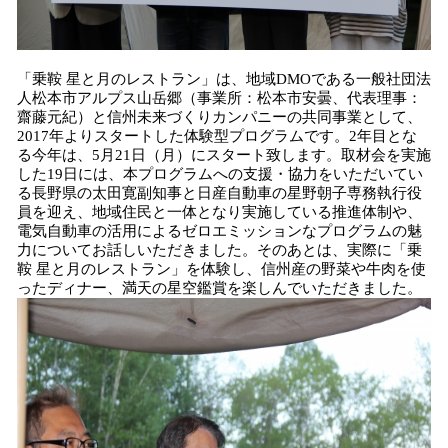
「乗鞍 星と月のレストラン」は、地域DMOである一般社団法
人松本市アルプス山岳郷（事業所：松本市安曇、代表理事：
齋藤元紀）と信州未来づくりカンパニーの共同事業として、
2017年よりスタートした体験型プログラムです。2年目とな
る今年は、5月21日（月）にスタート致します。取材会を実施
した19日には、本プログラムへの支援・協力をいただいてい
る長野県の太田寛副知事と日産自動車の星野朝子専務執行役
員を迎え、地域住民と一体となり実施している推進体制や、
電気自動車の活用によるゼロエミッションなプログラムの魅
力についてお話しいただきました。そのあとは、実際に「乗
鞍 星と月のレストラン」を体験し、信州産の野菜や牛肉を使
ったディナー、満天の星空鑑賞を楽しんでいただきました。