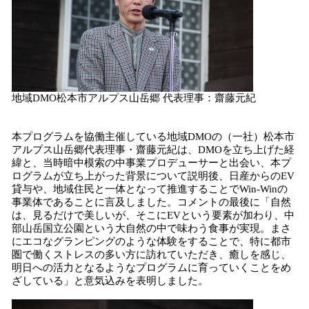
地域DMO松本市アルプス山岳郷 代表理事：齋藤元紀
本プログラムを協働主催している地域DMOの（一社）松本市
アルプス山岳郷代表理事・齋藤元紀は、DMOを立ち上げた経
緯と、当時暗中模索の中事業プロデューサーと出会い、本プ
ログラムが立ち上がった背景について説明後、日産からのEV
貸与や、地域住民と一体となって推進することでWin-Winの
事業体であることに言及しました。コメントの最後に「自然
は、見るだけで美しいが、そこにEVという要素が加わり、中
部山岳国立公園という大自然の中で味わう食事が実現。まさ
にエコなグランピングのような体験をすることで、特に都市
圏で働くストレスの多い方に訪れていただき、癒しを感じ、
明日への活力となるようなプログラムに育っていくことをめ
ざしている」と意気込みを表明しました。