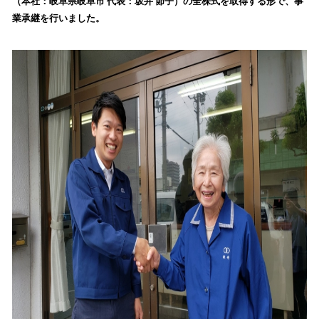
（本社：岐阜県岐阜市 代表：坂井 節子）の全株式を取得する形で、事
読
業承継を行いました。
み
込
み
中
で
す