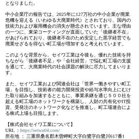
となりました。
中小企業庁の報告では、2025年に127万社の中小企業が廃業
危機を迎える（いわゆる大廃業時代）とされており、国内の
技術力および雇用機会の消失が懸念されています。主な理由
の一つに、東栄コーティングが直面していた「後継者不在」
があげられており、後継者不在のため安定した黒字経営でも
廃業せざるを得ない町工場が増加すると考えれています。
このような背景から、セイワ工業は今後も、優れた技術を持
ちながら「後継者不足」や「会社経営」で悩む町工場の支援
を通じて、大廃業時代の社会課題の解決に尽力してまいりま
す。
また、セイワ工業および関連会社は「世界一働きやすい町工
場」を目指し、技術者の能力開発投資や給与水準向上にむけ
た取り組みを加速するとともに、事業承継を通じ５００社を
超える町工場のネットワークを構築し、人財の共有化やIT投
資、受発注のネットワーク化などを推進し、町工場連合によ
る株式上場も目指します。
【株式会社セイワ工業について】
URL ：
https://seiwa04.com/
所在地 ： 三重県桑名郡木曽岬町大字白鷺字白鷺川617番1