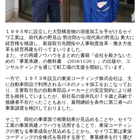
１９９５年に設立した大型構造物の溶接加工を手がけるセイ
ワ工業は、前代表の野見山 勢次郎から現代表の野見山 勇大に
経営権を移譲し、新規取引先開拓や人事制度改革・働き方改
革を経営再建を行ってまいりました。
また、その再建ノウハウをまとめた書籍『会社を殺さないた
めの「事業承継」の教科書 (2018/11/20 ）』の出版や、コ
ンサルティングを通じて町工場の支援を開始しています。
一方で、１９７３年設立の東栄コーティング株式会社は、主
に自動車部品で利用されるバネのメッキ加工をおこなってお
り、主要取引先の自動車部品メーカーとの安定契約により経
営を維持していましたが、前社長の坂井氏が７９歳と高齢で
後継者不在だったこともあり、雇用継続を条件に第三者への
事業譲渡を検討しておりました。
そこで、両社の事業面で相乗効果が見込めることや、セイワ
工業の事業再建ノウハウを活用することで、東栄コーティン
グの更なる事業成長が見込めることから、セイワ工業は東栄
コーディングの全株式を取得する形で、事業継承を行う運び