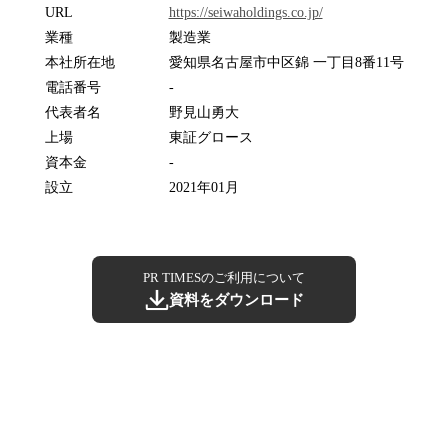
URL
https://seiwaholdings.co.jp/
業種
製造業
本社所在地
愛知県名古屋市中区錦 一丁目8番11号
電話番号
-
代表者名
野見山勇大
上場
東証グロース
資本金
-
設立
2021年01月
PR TIMESのご利用について
資料をダウンロード