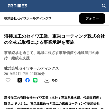
株式会社セイワホールディングス
フォロー
溶接加工のセイワ工業、東栄コーティング株式会社
の全株式取得による事業承継を実施
事業継承を通じて、地域に根ざす事業価値や地域雇用の維
持・継続を支援
株式会社セイワホールディングス
2019年7月17日 09時30分
い
い
ね
！
溶接加工の有限会社セイワ工業（本社：三重県桑名郡、代表取締役：
数
野見山 勇大）は、電気亜鉛めっき加工の東栄コーティング株式会社
を