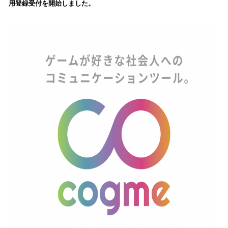
用登録受付を開始しました。
み
込
み
中
で
す