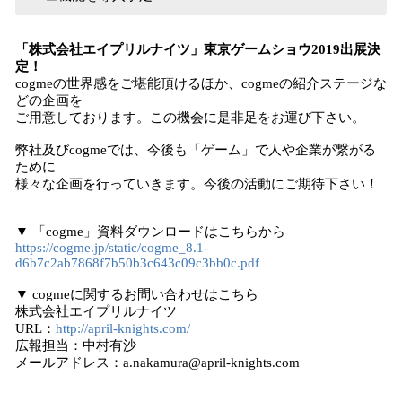
「株式会社エイプリルナイツ」東京ゲームショウ2019出展決
定！
cogmeの世界感をご堪能頂けるほか、cogmeの紹介ステージな
どの企画を
ご用意しております。この機会に是非足をお運び下さい。
弊社及びcogmeでは、今後も「ゲーム」で人や企業が繋がる
ために
様々な企画を行っていきます。今後の活動にご期待下さい！
▼ 「cogme」資料ダウンロードはこちらから
https://cogme.jp/static/cogme_8.1-
d6b7c2ab7868f7b50b3c643c09c3bb0c.pdf
▼ cogmeに関するお問い合わせはこちら
株式会社エイプリルナイツ
URL：
http://april-knights.com/
広報担当：中村有沙
メールアドレス：a.nakamura@april-knights.com