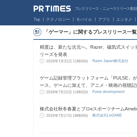
プレスリリース・ニュースリリース配信サー
Top
テクノロジー
モバイル
アプリ
エンタメ
「ゲーマー」に関するプレスリリース一覧
精度は、新たな次元へ。Razer、磁気式スイッチ搭載「R
リーズを発表
Razer Japan株式会社
2026年7月31日 11時00分
ゲーム記録管理プラットフォーム「PULSE」が大
ース。ゲームに加えて、アニメ・映画の視聴記
Pulse development
2026年7月22日 11時02分
株式会社秋冬春夏とプロeスポーツチームArn
株式会社LeGAME
2026年7月17日 18時00分