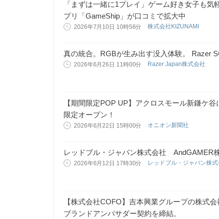
「まずは一緒に1プレイ」ゲーム好き女子も気
プリ「GameShip」が口コミで拡大中
株式会社KIZUNAMI
2026年7月10日 10時56分
真の統合。RGBが生み出す没入体験。 Razer SOM
Razer Japan株式会社
2026年6月26日 11時00分
【期間限定POP UP】アクロスモール新鎌ケ谷に「P
限定オープン！
オニオン新聞社
2026年6月22日 15時00分
レッドブル・ジャパン株式会社 AndGAME
レッドブル・ジャパン株
2026年6月12日 17時30分
【株式会社COFO】吉本興業グループの株式会
ブランドアンバサダー契約を締結。