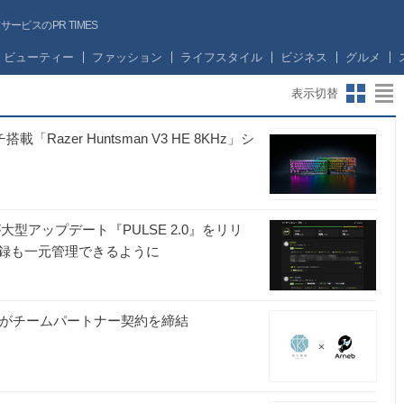
ビスのPR TIMES
ビューティー
ファッション
ライフスタイル
ビジネス
グルメ
表示切替
azer Huntsman V3 HE 8KHz」シ
型アップデート『PULSE 2.0』をリリ
録も一元管理できるように
ebがチームパートナー契約を締結