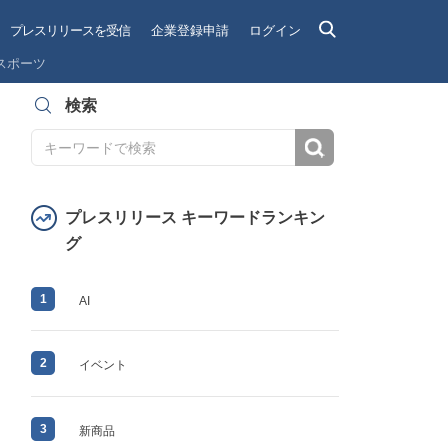
プレスリリースを受信
企業登録申請
ログイン
スポーツ
検索
検索
プレスリリース キーワードランキン
グ
1
AI
2
イベント
3
新商品