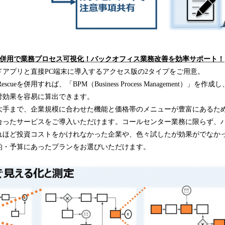
併用で
業務プロセス可視化！バックオフィス
業務
改善
を効率
サポート！
ドアプリと直接PC端末に導入するアクセス版の2タイプをご用意。
cueを併用すれば、「BPM（Business Process Management）」
対効果を容易に算出できます。
大手まで、企業規模に合わせた機能と価格帯のメニューが豊富にあるた
合ったサービスをご導入いただけます。コールセンター業務に限らず、
れほど投資コストをかけれなかった企業や、色々試したが効果がでなか
的・予算にあったプランをお選びいただけます。