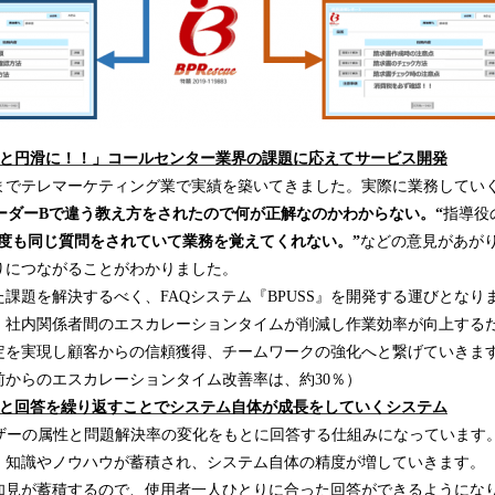
と円滑に！！」
コールセンター業界の
課題に応えて
サービス開発
までテレマーケティング業で実績を築いてきました。実際に業務してい
ーダーB
で
違う教え方をされたので何が正解なのかわからない。
“
指導役
度も同じ質問をされていて業務を覚えてくれない
。”
などの意見があが
りにつながることがわかりました。
課題を解決するべく、FAQシステム『BPUSS』を開発する運びとなり
、社内関係者間のエスカレーションタイムが削減し作業効率が向上する
定を実現し顧客からの信頼獲得、チームワークの強化へと繋げていきま
前からのエスカレーションタイム改善率は、約30％）
と回答を繰り返すことでシステム自体が成長をしていくシステム
ーザーの属性と問題解決率の変化をもとに回答する仕組みになっています
、知識やノウハウが蓄積され、システム自体の精度が増していきます。
知見が蓄積するので、使用者一人ひとりに合った回答ができるようにな