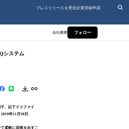
プレスリリースを受信
企業登録申請
会社概要
フォロー
Qシステム
昭子、以下ドゥファイ
19年11月30日
せて柔軟に回答を出すこ