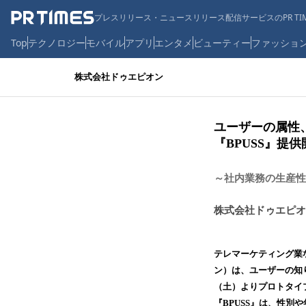
プレスリリース・ニュースリリース配信サービスのPR TIM
Top
テクノロジー
モバイル
アプリ
エンタメ
ビューティー
ファッショ
株式会社ドゥエピオン
ユーザーの属性
『BPUSS』提供
～社内業務の生産性
株式会社ドゥエピオ
テレマーケティング業
ン）は、ユーザーの知り
（土）よりプロトタイ
『BPUSS』は、性