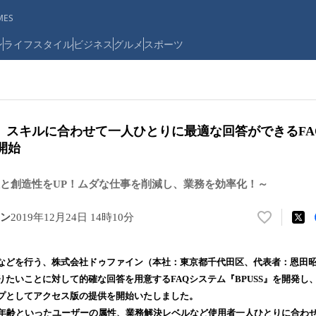
ES
ン
ライフスタイル
ビジネス
グルメ
スポーツ
、スキルに合わせて一人ひとりに最適な回答ができるFA
開始
と創造性をUP！ムダな仕事を削減し、業務を効率化！～
ン
2019年12月24日 14時10分
い
い
ね
などを行う、株式会社ドゥファイン（本社：東京都千代田区、代表者：恩田
！
たいことに対して的確な回答を用意するFAQシステム『BPUSS』を開発し、20
数
プとしてアクセス版の提供を開始いたしました。
を
読
別や年齢といったユーザーの属性、業務解決レベルなど使用者一人ひとりに合わ