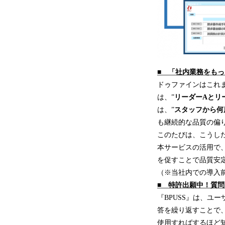
■
「
社内業務をもっ
ドゥファインはこれ
は、”
リーダーA
と
リ
は、”
スタッフから何
も継続的な品質の偏
このたびは、こうした
本サービスの活用で
を促すことで品質安
（※当社内での導入
■
特許出願中！質問
『BPUSS』は、ユ
答を繰り返すことで
使用すればするほど