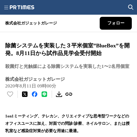
株式会社ガジェットガレージ
フォロー
除菌システムを実装した３平米個室”BlueBox”を開
発。8月11日から試作品見学会受付開始
殺菌灯と光触媒による除菌システムを実装した1〜2名用個室
株式会社ガジェットガレージ
2020年8月11日 09時00分
い
い
ね
！
1on1ミーティング、テレカン、クリエィティブな思考型ワークなどの
数
オフィスユースに加え、対面での問診/診察、ネイルサロン、または授
を
乳室など感染症対策が必要な用途に最適。
読