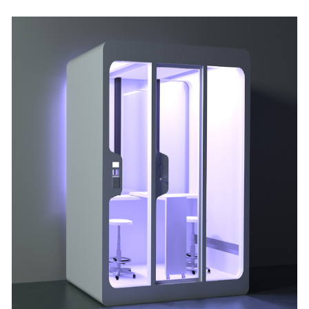
み
込
み
中
で
す