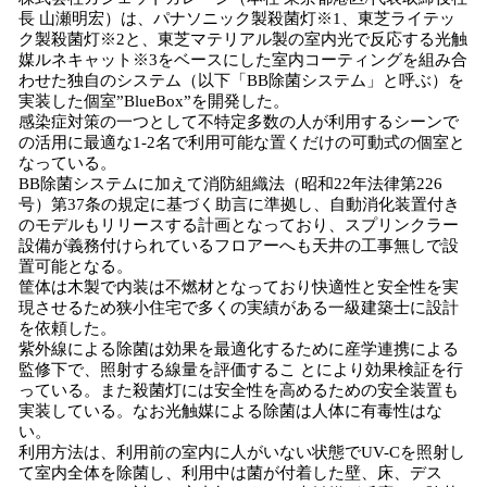
⻑ ⼭瀬明宏）は、パナソニック製殺菌灯※1、東芝ライテッ
ク製殺菌灯※2と、東芝マテリアル製の室内光で反応する光触
媒ルネキャット※3をベースにした室内コーティングを組み合
わせた独⾃のシステム（以下「BB除菌システム」と呼ぶ）を
実装した個室”BlueBox”を開発した。
感染症対策の⼀つとして不特定多数の⼈が利⽤するシーンで
の活⽤に最適な1-2名で利⽤可能な置くだけの可動式の個室と
なっている。
BB除菌システムに加えて消防組織法（昭和22年法律第226
号）第37条の規定に基づく助⾔に準拠し、⾃動消化装置付き
のモデルもリリースする計画となっており、スプリンクラー
設備が義務付けられているフロアーへも天井の⼯事無しで設
置可能となる。
筐体は木製で内装は不燃材となっており快適性と安全性を実
現させるため狭小住宅で多くの実績がある⼀級建築⼠に設計
を依頼した。
紫外線による除菌は効果を最適化するために産学連携による
監修下で、照射する線量を評価するこ とにより効果検証を⾏
っている。また殺菌灯には安全性を⾼めるための安全装置も
実装している。なお光触媒による除菌は人体に有毒性はな
い。
利用方法は、利⽤前の室内に人がいない状態でUV-Cを照射し
て室内全体を除菌し、利⽤中は菌が付着した壁、床、デス