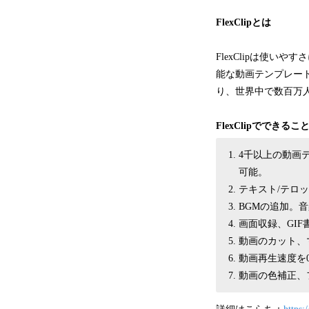
FlexClipとは
FlexClipは使
能な動画テンプレー
り、世界中で数百万
FlexClipでできるこ
4千以上の動画
可能。
テキスト/テロ
BGMの追加。
画面収録、GIF
動画のカット、
動画再生速度を0
動画の色補正、