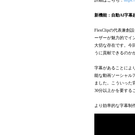
詳細はこらち：
https:
新機能：自動AI字幕
FlexClipの代表兼
ーザーが魅力的でイ
大切な存在です。今
うに貢献できるのか
字幕があることによ
能な動画ソーシャルア
ました。こういった
30分以上かを要する
より効率的な字幕制作を