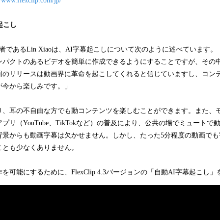
//www.flexclip.com/jp/
起こし
創設者であるLin Xiaoは、AI字幕起こしについて次のように述べています。「F
ンパクトのあるビデオを簡単に作成できるようにすることですが、その
回のリリースは動画界に革命を起こしてくれると信じていますし、コン
が今から楽しみです。」
り、耳の不自由な方でも動コンテンツを楽しむことができます。また、
プリ（YouTube、TikTokなど）の普及により、公共の場でミュート
背景からも動画字幕は欠かせません。しかし、たった5分程度の動画でも
ことも少なくありません。
可能にするために、FlexClip 4.3バージョンの「自動AI字幕起こし