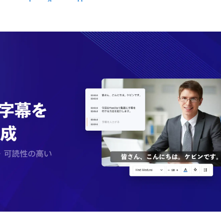
込
み
中
で
す