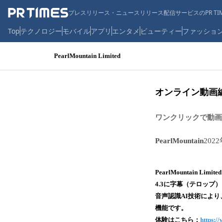
プレスリリース・ニュースリリース配信サービスのPR TIM
Top
テクノロジー
モバイル
アプリ
エンタメ
ビューティー
ファッショ
PearlMountain Limited
オンライン動画編集
ワンクリックで動画
PearlMountain
202
PearlMountain
4.3に字幕（テロップ
音声認識AI技術によ
機能です。
体験はこちら：
https:/