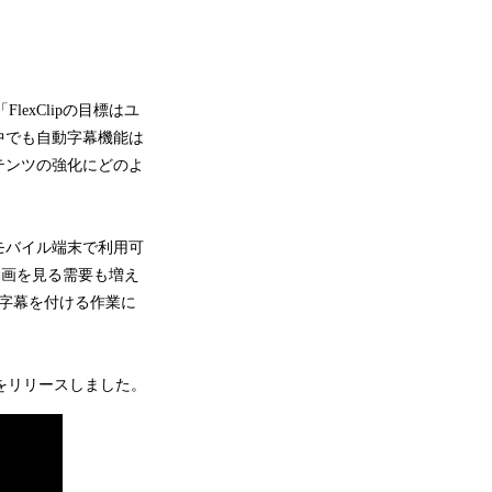
lexClipの目標はユ
中でも自動字幕機能は
テンツの強化にどのよ
モバイル端末で利用可
で動画を見る需要も増え
字幕を付ける作業に
」をリリースしました。