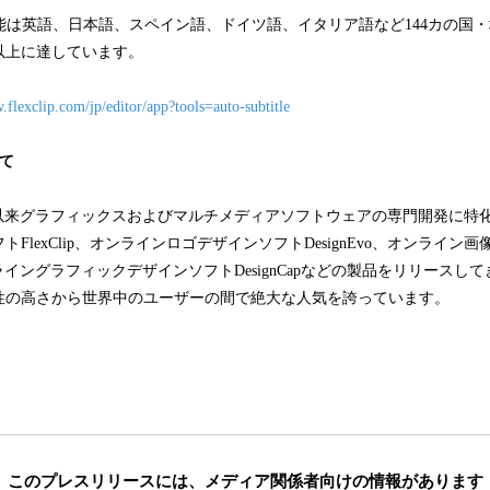
能は英語、日本語、スペイン語、ドイツ語、イタリア語など144カの国
以上に達しています。
.flexclip.com/jp/editor/app?tools=auto-subtitle
いて
ainは設立以来グラフィックスおよびマルチメディアソフトウェアの専門開発に
FlexClip、オンラインロゴデザインソフトDesignEvo、オンライン
オンライングラフィックデザインソフトDesignCapなどの製品をリリース
性の高さから世界中のユーザーの間で絶大な人気を誇っています。
このプレスリリースには、
メディア関係者向けの情報があります