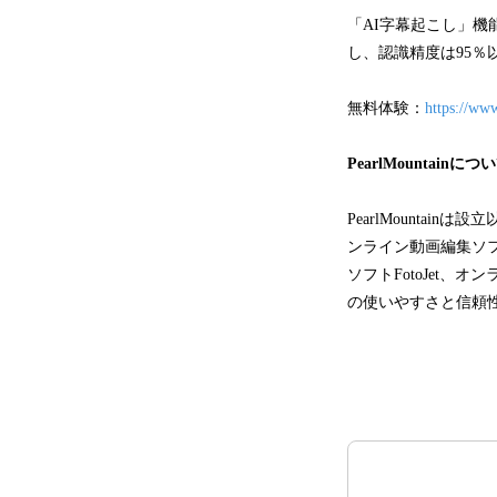
「AI字幕起こし」機
し、認識精度は95％
無料体験：
https://www
PearlMountainにつ
PearlMount
ンライン動画編集ソフト
ソフトFotoJet、
の使いやすさと信頼