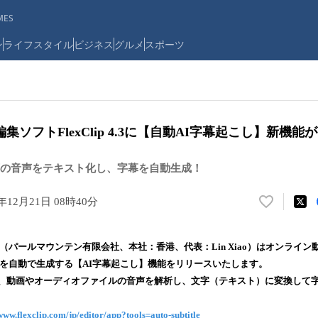
ES
ン
ライフスタイル
ビジネス
グルメ
スポーツ
ソフトFlexClip 4.3に【自動AI字幕起こし】新機能
の音声をテキスト化し、字幕を自動生成！
2年12月21日 08時40分
い
い
ね
 Limited（パールマウンテン有限会社、本社：香港、代表：Lin Xiao）はオンライン動
！
）を自動で生成する【AI字幕起こし】機能をリリースいたします。
数
り、動画やオーディオファイルの音声を解析し、文字（テキスト）に変換して
を
読
み
/www.flexclip.com/jp/editor/app?tools=auto-subtitle