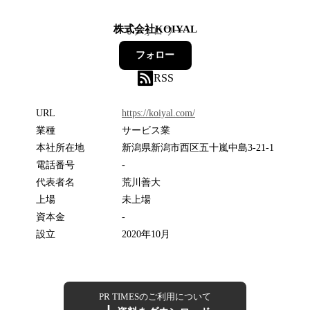
株式会社KOIYAL
0
フォロワー
フォロー
RSS
URL
https://koiyal.com/
業種
サービス業
本社所在地
新潟県新潟市西区五十嵐中島3-21-1
電話番号
-
代表者名
荒川善大
上場
未上場
資本金
-
設立
2020年10月
PR TIMESのご利用について