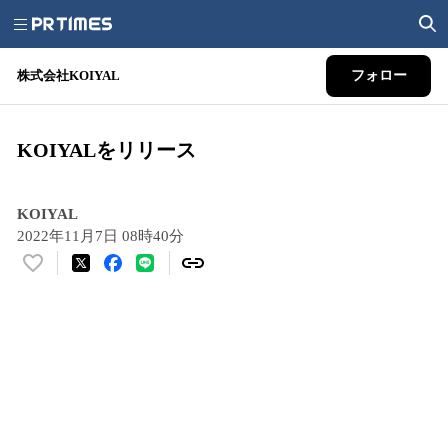
株式会社KOIYAL
フォロー
KOIYALをリリース
KOIYAL
2022年11月7日 08時40分
い
い
ね
！
数
を
読
み
込