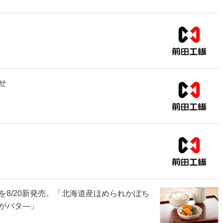
せ
せ
8/20新発売。「北海道産ほめられかぼち
がバタ―」