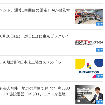
ント、通算100回目の開催！ AIが普及す
New
月28日(金)・29日(土) に東京ビッグサイ
New
AI肌診断×日本未上陸コスメの「K-
New
参入可能！地方の戸建て1軒で年商3600
120施設運営LDKプロジェクトが登壇
New