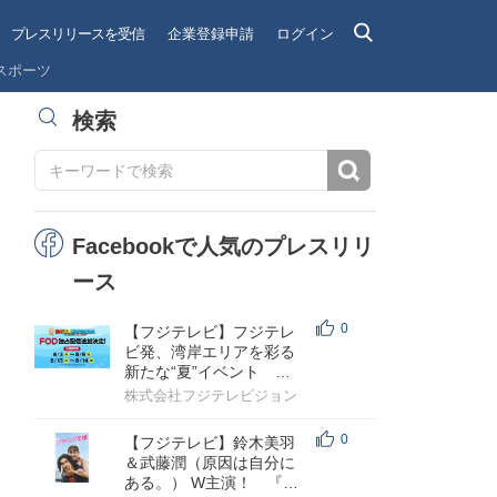
プレスリリースを受信
企業登録申請
ログイン
スポーツ
検索
検索
Facebookで人気のプレスリリ
ース
0
【フジテレビ】フジテレ
ビ発、湾岸エリアを彩る
新たな“夏”イベント
『めざましWANGANフェ
株式会社フジテレビジョン
ス～人気バラ...
0
【フジテレビ】鈴木美羽
＆武藤潤（原因は自分に
ある。） W主演！ 『フ