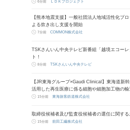
ＬＤＫプロジェクト
6分前
【熊本地震支援】一般社団法人地域活性化プロ
よる炊き出し支援を開始
COMMON株式会社
7分前
TSKさんいん中央テレビ新番組「越境エコーレ
ト！
TSKさんいん中央テレビ
8分前
【JR東海グループ×Gaudi Clinical】
活用した再生医療に係る細胞や細胞加工物の輸
東海旅客鉄道株式会社
15分前
取締役候補者及び監査役候補者の選任に関する
前田工繊株式会社
15分前