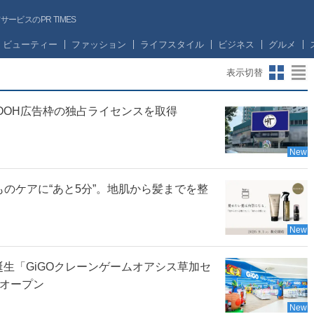
ビスのPR TIMES
ビューティー
ファッション
ライフスタイル
ビジネス
グルメ
表示切替
OOH広告枠の独占ライセンスを取得
New
ものケアに“あと5分”。地肌から髪までを整
New
誕生「GiGOクレーンゲームオアシス草加セ
ドオープン
New