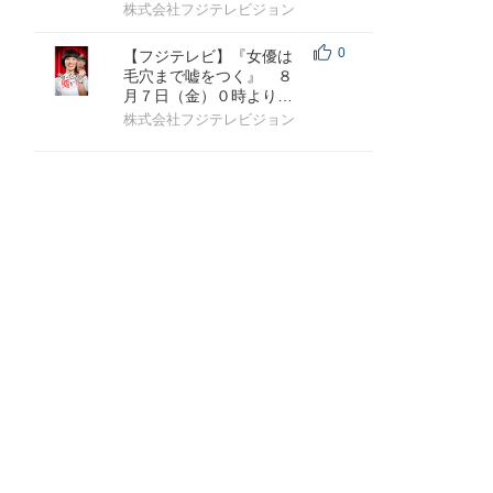
ライング花嫁』 ７月31
株式会社フジテレビジョン
日（金）...
0
【フジテレビ】『女優は
毛穴まで嘘をつく』 ８
月７日（金）０時より
FOD SHORTにて独占配
株式会社フジテレビジョン
信開始