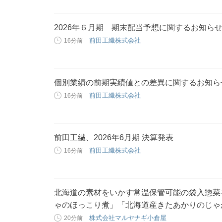
2026年６月期 期末配当予想に関するお知ら
前田工繊株式会社
16分前
個別業績の前期実績値との差異に関するお知ら
前田工繊株式会社
16分前
前田工繊、2026年6月期 決算発表
前田工繊株式会社
16分前
北海道の素材をいかす常温保管可能の袋入惣菜を
ゃのほっこり煮」「北海道産きたあかりのじゃ
株式会社マルヤナギ小倉屋
20分前