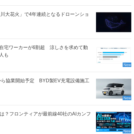
根川大花火」で4年連続となるドローンショ
在宅ワーカーが6割超 涼しさを求めて動
人も
New
下旬から協業開始予定 BYD製EV充電設備施工
New
とは？フロンティアが最前線40社のAIカンフ
New