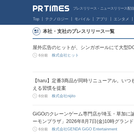
プレスリリース・ニュースリリース配信サー
Top
テクノロジー
モバイル
アプリ
エンタメ
本社・支社のプレスリリース一覧
屋外広告のヒットが、シンガポールにて大型D
株式会社ヒット
6分前
【haru】定番3商品が同時リニューアル。いつ
える習慣を提案
株式会社nijito
6分前
GiGOのクレーンゲーム専門店が埼玉・草加に
ーモンプラザ」2026年8月7日(金)10時グラン
株式会社GENDA GiGO Entertainment
6分前