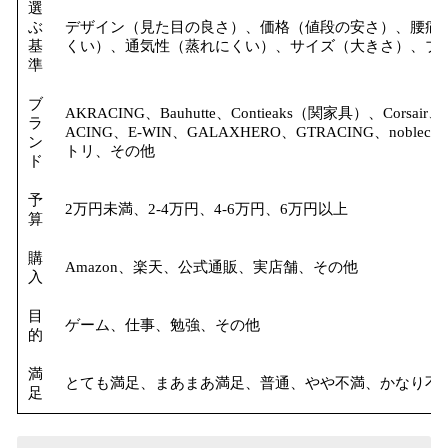
選
ぶ
デザイン（見た目の良さ）、価格（値段の安さ）、腰痛
基
くい）、通気性（蒸れにくい）、サイズ（大きさ）、ブ
準
ブ
AKRACING、Bauhutte、Contieaks（関家具）、Corsai
ラ
ACING、E-WIN、GALAXHERO、GTRACING、noblech
ン
トリ、その他
ド
予
2万円未満、2-4万円、4-6万円、6万円以上
算
購
Amazon、楽天、公式通販、実店舗、その他
入
目
ゲーム、仕事、勉強、その他
的
満
とても満足、まあまあ満足、普通、やや不満、かなり不
足