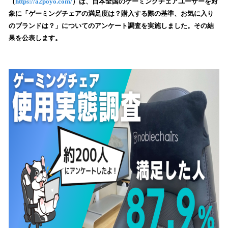
数
（
https://a2poyo.com/
）は、日本全国のゲーミングチェアユーザーを対
を
象に「ゲーミングチェアの満足度は？購入する際の基準、お気に入り
読
のブランドは？」についてのアンケート調査を実施しました。その結
み
果を公表します。
込
み
中
で
す