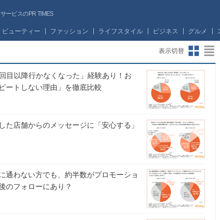
ビスのPR TIMES
ビューティー
ファッション
ライフスタイル
ビジネス
グルメ
表示切替
2回目以降行かなくなった」経験あり！お
ピートしない理由」を徹底比較
した店舗からのメッセージに「安心する」
に通わない方でも、約半数がプロモーショ
後のフォローにあり？