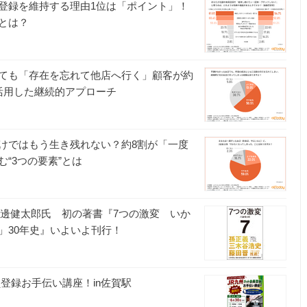
登録を維持する理由1位は「ポイント」！
とは？
ても「存在を忘れて他店へ行く」顧客が約
活用した継続的アプローチ
けではもう生き残れない？約8割が「一度
“3つの要素”とは
川邊健太郎氏 初の著書『7つの激変 いか
」30年史』いよいよ刊行！
登録お手伝い講座！in佐賀駅