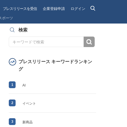
プレスリリースを受信
企業登録申請
ログイン
スポーツ
検索
検索
プレスリリース キーワードランキン
グ
1
AI
2
イベント
3
新商品