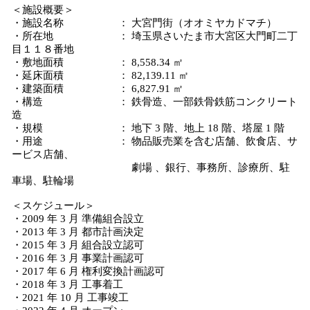
＜施設概要＞
・施設名称 ： 大宮門街（オオミヤカドマチ）
・所在地 ： 埼玉県さいたま市大宮区大門町二丁
目１１８番地
・敷地面積 ： 8,558.34 ㎡
・延床面積 ： 82,139.11 ㎡
・建築面積 ： 6,827.91 ㎡
・構造 ： 鉄骨造、一部鉄骨鉄筋コンクリート
造
・規模 ： 地下 3 階、地上 18 階、塔屋 1 階
・用途 ： 物品販売業を含む店舗、飲食店、サ
ービス店舗、
劇場 、銀行、事務所、診療所、駐
車場、駐輪場
＜スケジュール＞
・2009 年 3 月 準備組合設立
・2013 年 3 月 都市計画決定
・2015 年 3 月 組合設立認可
・2016 年 3 月 事業計画認可
・2017 年 6 月 権利変換計画認可
・2018 年 3 月 工事着工
・2021 年 10 月 工事竣工