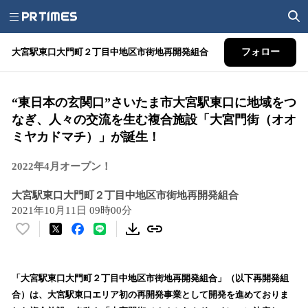
大宮駅東口大門町２丁目中地区市街地再開発組合
フォロー
“東日本の玄関口”さいたま市大宮駅東口に地域をつ
なぎ、人々の交流を生む複合施設「大宮門街（オオ
ミヤカドマチ）」が誕生！
2022年4月オープン！
大宮駅東口大門町２丁目中地区市街地再開発組合
2021年10月11日 09時00分
い
い
ね
！
「大宮駅東口大門町２丁目中地区市街地再開発組合」（以下再開発組
数
合）は、大宮駅東口エリア初の再開発事業として開発を進めておりま
を