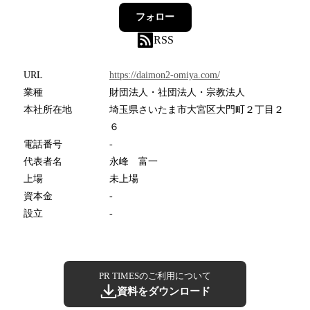
フォロー
RSS
URL
https://daimon2-omiya.com/
業種
財団法人・社団法人・宗教法人
本社所在地
埼玉県さいたま市大宮区大門町２丁目２
６
電話番号
-
代表者名
永峰 富一
上場
未上場
資本金
-
設立
-
PR TIMESのご利用について
資料をダウンロード