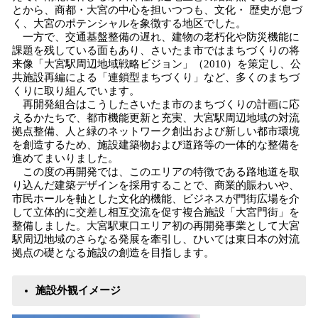
とから、商都・大宮の中心を担いつつも、文化・ 歴史が息づ
く、大宮のポテンシャルを象徴する地区でした。
一方で、交通基盤整備の遅れ、建物の老朽化や防災機能に
課題を残している面もあり、さいたま市ではまちづくりの将
来像「大宮駅周辺地域戦略ビジョン」（2010）を策定し、公
共施設再編による「連鎖型まちづくり」など、多くのまちづ
くりに取り組んでいます。
再開発組合はこうしたさいたま市のまちづくりの計画に応
えるかたちで、都市機能更新と充実、大宮駅周辺地域の対流
拠点整備、人と緑のネットワーク創出および新しい都市環境
を創造するため、施設建築物および道路等の一体的な整備を
進めてまいりました。
この度の再開発では、このエリアの特徴である路地道を取
り込んだ建築デザインを採用することで、商業的賑わいや、
市民ホールを軸とした文化的機能、ビジネスが門街広場を介
して立体的に交差し相互交流を促す複合施設「大宮門街」を
整備しました。大宮駅東口エリア初の再開発事業として大宮
駅周辺地域のさらなる発展を牽引し、ひいては東日本の対流
拠点の礎となる施設の創造を目指します。
施設外観イメージ