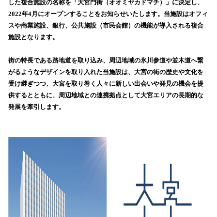
した複合施設の名称を「大宮門街（オオミヤカドマチ）」に決定し、
読
2022年4月にオープンすることをお知らせいたします。当施設はオフィ
み
スや商業施設、銀行、公共施設（市民会館）の機能が導入される複合
込
施設となります。
み
中
で
街の特長である路地道を取り込み、周辺地域の氷川参道や並木道へ繋
す
がるようなデザインを取り入れた当施設は、大宮の街の歴史や文化を
受け継ぎつつ、大宮を取り巻く人々に新しい出会いや発見の機会を提
供するとともに、周辺地域との連携拠点として大宮エリアの長期的な
発展を牽引します。