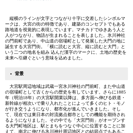
縦横のラインが文字とつながり十字に交差したシンボルマ
ークは、大宮の街の特徴であり、建築のコンセプトでもある
路地道を視覚的に表現しています。マチカドでゆきあう人と
人がつながり、物語が生まれることを表しました。氷川神社
の門前町であり、中山道の宿場町として発展した大門の地に
誕生する大宮門街。「横に読むと大宮、縦に読むと大門」と
いう二つの地名を組み 込んだ漢字のマークに、土地の歴史を
未来へ引継ぐという意味を込めました。
背景
大宮駅周辺地域は武蔵一宮氷川神社の門前町、また中山道
の宿場町として古くからの歴史を有しています。さらに1885
年（明治18年）の大宮駅開業以降は、多方面へ伸びる鉄道・
新幹線が相次いで乗り入れたことによって多くのヒト・モノ
が行き交うようになり、都市化が進んでいきました。そし
て、現在では東日本の対流拠点都市としての機能を期待され
るようになりました。その中でも「大宮門街」がオープンす
る大門町地区は、駅とまちをつなぐ中心に位置することに加
えて、南北に伸びる氷川神社周辺地区との結節点でもあるこ