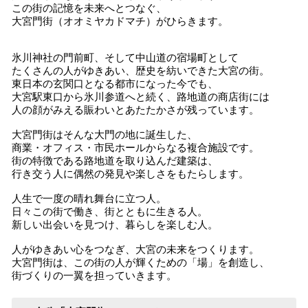
この街の記憶を未来へとつなぐ、
大宮門街（オオミヤカドマチ）がひらきます。
氷川神社の門前町、そして中山道の宿場町として
たくさんの人がゆきあい、歴史を紡いできた大宮の街。
東日本の玄関口となる都市になった今でも、
大宮駅東口から氷川参道へと続く、路地道の商店街には
人の顔がみえる賑わいとあたたかさが残っています。
大宮門街はそんな大門の地に誕生した、
商業・オフィス・市民ホールからなる複合施設です。
街の特徴である路地道を取り込んだ建築は、
行き交う人に偶然の発見や楽しさをもたらします。
人生で一度の晴れ舞台に立つ人。
日々この街で働き、街とともに生きる人。
新しい出会いを見つけ、暮らしを楽しむ人。
人がゆきあい心をつなぎ、大宮の未来をつくります。
大宮門街は、この街の人が輝くための「場」を創造し、
街づくりの一翼を担っていきます。