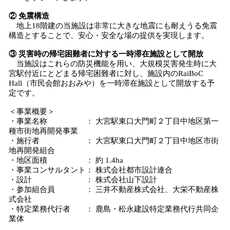
② 免震構造
地上18階建の当施設は非常に大きな地震にも耐えうる免震
構造とすることで、安心・安全な場の提供を実現します。
③ 災害時の帰宅困難者に対する一時滞在施設として開放
当施設はこれらの防災機能を用い、大規模災害発生時に大
宮駅付近にとどまる帰宅困難者に対し、施設内のRaiBoC
Hall（市民会館おおみや）を一時滞在施設として開放する予
定です。
＜事業概要＞
・事業名称 ： 大宮駅東口大門町２丁目中地区第一
種市街地再開発事業
・施行者 ： 大宮駅東口大門町２丁目中地区市街
地再開発組合
・地区面積 ： 約 1.4ha
・事業コンサルタント： 株式会社都市設計連合
・設計 ： 株式会社山下設計
・参加組合員 ： 三井不動産株式会社、大栄不動産株
式会社
・特定業務代行者 ： 鹿島・松永建設特定業務代行共同企
業体