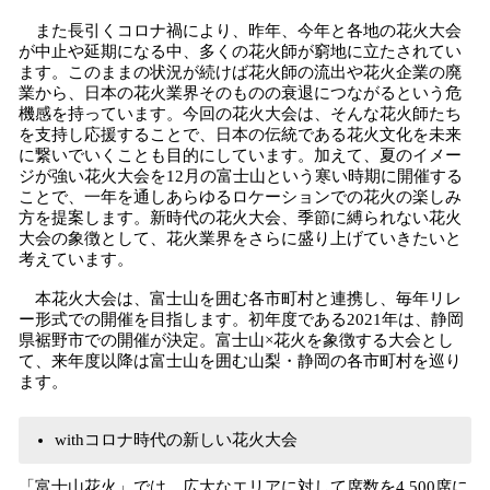
また長引くコロナ禍により、昨年、今年と各地の花火大会
が中止や延期になる中、多くの花火師が窮地に立たされてい
ます。このままの状況が続けば花火師の流出や花火企業の廃
業から、日本の花火業界そのものの衰退につながるという危
機感を持っています。今回の花火大会は、そんな花火師たち
を支持し応援することで、日本の伝統である花火文化を未来
に繋いでいくことも目的にしています。加えて、夏のイメー
ジが強い花火大会を12月の富士山という寒い時期に開催する
ことで、一年を通しあらゆるロケーションでの花火の楽しみ
方を提案します。新時代の花火大会、季節に縛られない花火
大会の象徴として、花火業界をさらに盛り上げていきたいと
考えています。
本花火大会は、富士山を囲む各市町村と連携し、毎年リレ
ー形式での開催を目指します。初年度である2021年は、静岡
県裾野市での開催が決定。富士山×花火を象徴する大会とし
て、来年度以降は富士山を囲む山梨・静岡の各市町村を巡り
ます。
withコロナ時代の新しい花火大会
「富士山花火」では、広大なエリアに対して席数を4,500席に