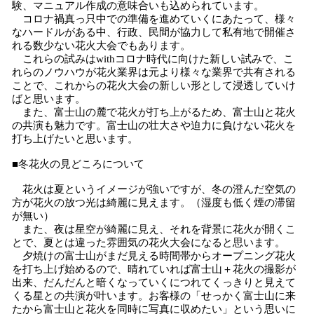
験、マニュアル作成の意味合いも込められています。
コロナ禍真っ只中での準備を進めていくにあたって、様々
なハードルがある中、行政、民間が協力して私有地で開催さ
れる数少ない花火大会でもあります。
これらの試みはwithコロナ時代に向けた新しい試みで、こ
れらのノウハウが花火業界は元より様々な業界で共有される
ことで、これからの花火大会の新しい形として浸透していけ
ばと思います。
また、富士山の麓で花火が打ち上がるため、富士山と花火
の共演も魅力です。富士山の壮大さや迫力に負けない花火を
打ち上げたいと思います。
■冬花火の見どころについて
花火は夏というイメージが強いですが、冬の澄んだ空気の
方が花火の放つ光は綺麗に見えます。（湿度も低く煙の滞留
が無い）
また、夜は星空が綺麗に見え、それを背景に花火が開くこ
とで、夏とは違った雰囲気の花火大会になると思います。
夕焼けの富士山がまだ見える時間帯からオープニング花火
を打ち上げ始めるので、晴れていれば富士山＋花火の撮影が
出来、だんだんと暗くなっていくにつれてくっきりと見えて
くる星との共演が叶います。お客様の「せっかく富士山に来
たから富士山と花火を同時に写真に収めたい」という思いに