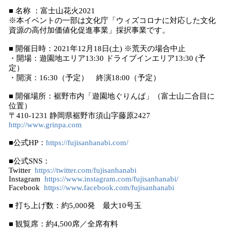
■ 名称 ：富士山花火2021
※本イベントの一部は文化庁「ウィズコロナに対応した⽂化
資源の⾼付加価値化促進事業」採択事業です。
■ 開催日時：2021年12月18日(土) ※荒天の場合中止
・開場：遊園地エリア13:30 ドライブインエリア13:30 (予
定）
・開演：16:30（予定） 終演18:00（予定）
■ 開催場所：裾野市内「遊園地ぐりんぱ」（富士山二合目に
位置）
〒410-1231 静岡県裾野市須山字藤原2427
http://www.grinpa.com
■公式HP：
https://fujisanhanabi.com/
■公式SNS：
Twitter
https://twitter.com/fujisanhanabi
Instagram
https://www.instagram.com/fujisanhanabi/
Facebook
https://www.facebook.com/fujisanhanabi
■ 打ち上げ数：約5,000発 最大10号玉
■ 観覧席：約4,500席／全席有料