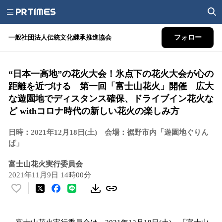
一般社団法人伝統文化継承推進協会
フォロー
“日本一高地”の花火大会！氷点下の花火大会が心の
距離を近づける 第一回「富士山花火」開催 広大
な遊園地でディスタンス確保、ドライブイン花火な
ど withコロナ時代の新しい花火の楽しみ方
日時：2021年12月18日(土) 会場：裾野市内「遊園地ぐりん
ぱ」
富士山花火実行委員会
2021年11月9日 14時00分
い
い
ね