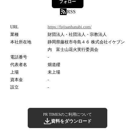
フォロー
RSS
URL
https://fujisanhanabi.com/
業種
財団法人・社団法人・宗教法人
本社所在地
静岡県藤枝市寺島４６ 株式会社イケブン
内 富士山花火実行委員会
電話番号
-
代表者名
畑道纓
上場
未上場
資本金
-
設立
-
PR TIMESのご利用について
資料をダウンロード