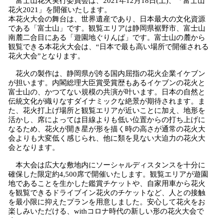
富士山花火実行委員会は、2021年12月18日(土)、「富士山
！
花火2021」を開催いたします。
数
本花火大会の舞台は、世界遺産であり、日本最大の文化資源
を
である「富士山」です。観覧エリアは静岡県裾野市、富士山
読
南麓二合目にある「遊園地ぐりんぱ」です。富士山の麓から
み
観覧できる本花火大会は、“日本で最も高い場所で開催される
込
花火大会”となります。
み
中
花火の製作は、静岡県が誇る国内屈指の花火企業イケブン
が担います。内閣総理大臣賞受賞歴もあるイケブンの花火と
で
富士山の、かつてない規模の共演が叶います。日本の自然と
す
伝統文化が織りなすダイナミックな絶景が期待されます。ま
た、花火打上げ場所と観覧エリアが近いことに加え、地形を
活かし、席によっては目線よりも低い位置からの打ち上げに
なるため、花火が開き星が形を描く時の高さが通常の花火大
会よりも大変低く感じられ、他に類を見ない大迫力の花火大
会となります。
本大会は広大な敷地内にソーシャルディスタンスを十分に
確保した限定約4,500席で開催いたします。観覧エリアが遊園
地であることを生かした鑑賞チケットや、自家用車から花火
を観覧できるドライブイン花火のチケットなど、人との接触
を最小限に抑えたプランを用意しました。安心して花火をお
楽しみいただける、withコロナ時代の新しい形の花火大会で