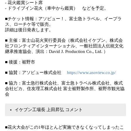
- 花火鑑賞シート席
- ドライブイン花火（車中から鑑賞） などを予定。
■チケット情報：アソビュー！、富士急トラベル、イープラ
ス、ローチケ等で販売。
詳細は後日発表します。
■ 主催：富士山花火実行委員会（株式会社イケブン、株式会
社フロンティアインターナショナル、一般社団法人伝統文化
継承推進協会、演出：David J. Production Co., Ltd. ）
■ 後援：裾野市
■ 協賛：アソビュー株式会社
https://www.asoview.co.jp/
■ 協力：富士急行株式会社、富士急トラベル株式会社、株式
会社ピカ、住友理工株式会社 富士裾野製作所、裾野市観光協
会
イケブン工場長 上田昇弘 コメント
■花火大会がこの1年ほとんど実施できなくなってしまったこ