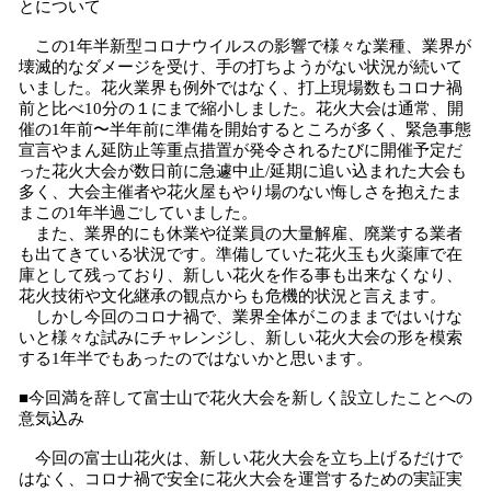
とについて
この1年半新型コロナウイルスの影響で様々な業種、業界が
壊滅的なダメージを受け、手の打ちようがない状況が続いて
いました。花火業界も例外ではなく、打上現場数もコロナ禍
前と比べ10分の１にまで縮小しました。花火大会は通常、開
催の1年前〜半年前に準備を開始するところが多く、緊急事態
宣言やまん延防止等重点措置が発令されるたびに開催予定だ
った花火大会が数日前に急遽中止/延期に追い込まれた大会も
多く、大会主催者や花火屋もやり場のない悔しさを抱えたま
まこの1年半過ごしていました。
また、業界的にも休業や従業員の大量解雇、廃業する業者
も出てきている状況です。準備していた花火玉も火薬庫で在
庫として残っており、新しい花火を作る事も出来なくなり、
花火技術や文化継承の観点からも危機的状況と言えます。
しかし今回のコロナ禍で、業界全体がこのままではいけな
いと様々な試みにチャレンジし、新しい花火大会の形を模索
する1年半でもあったのではないかと思います。
■今回満を辞して富士山で花火大会を新しく設立したことへの
意気込み
今回の富士山花火は、新しい花火大会を立ち上げるだけで
はなく、コロナ禍で安全に花火大会を運営するための実証実