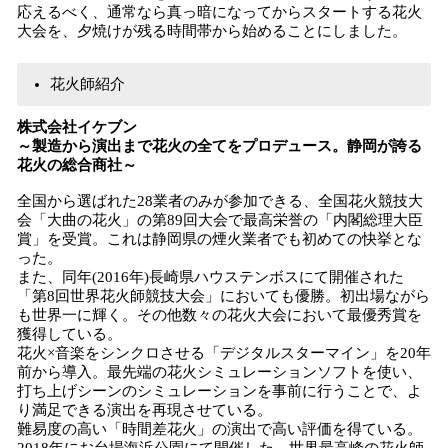
応えるべく、通常なら真っ暗になってからスタートする花火
大会を、夕焼けが残る時間帯から始めることにしました。
花火師紹介
株式会社イケブン
～製造から演出まで花火の全てをプロデュース。静岡が誇る
花火の総合商社～
全国から選ばれた28業者のみが参加できる、全国花火競技大
会「大曲の花火」の第89回大会で最高栄誉の「内閣総理大臣
賞」を受賞。これは静岡県の煙火業者でも初めての快挙とな
った。
また、同年(2016年)長崎県ハウステンボスにて開催された
「第8回世界花火師競技大会」においても優勝。初出場ながら
も世界一に輝く。その他数々の花火大会において最優秀賞を
獲得している。
花火×音楽をシンクロさせる「デジタルスターマイン」を20年
前から導入。最先端の花火シミュレーションソフトを使い、
打ち上げシーンのシミュレーションを事前に行うことで、よ
り満足できる演出を再現させている。
難易度の高い「時間差花火」の演出で高い評価を得ている。