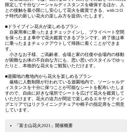
限定して十分なソーシャルディスタンスを確保するほか、人
との接触を最小限にし安心して花火を鑑賞できる、withコロ
ナ時代の新しい花火の楽しみ方を提供いたします。
■ドライブイン花火が楽しめるプラン
自家用車に乗ったままチェックインし、プライベート空間
を保ったまま車中で花火鑑賞できるプランです。終了後は車
に乗ったままチェックアウトして帰路に着くことができま
す。
小さなお子様、ご高齢者、会場と家の往復や会場内の移動
が困難なお体の不自由な方にも、思い思いのスタイルでゆっ
たりと、本格的な花火をご観覧いただけます。
■遊園地の敷地内から花火を楽しめるプラン
厳格に人数制限が行われている遊園地内で、ソーシャルデ
ィスタンスを十分に保つことが可能なシートを配布いたしま
すので、自由に好きな場所でシートを広げて花火を鑑賞して
いただけます。花火の迫力が間近で楽しめるエキサイティン
グエリアではリクライニングチェアや椅子の指定席をご用意
しています。
「富士山花火2021」開催概要