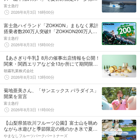
便」を運航
富士急行
2026年8月3日 16時00分
富士急ハイランド「ZOKKON」まもなく累計
搭乗者数200万人突破‼「ZOKKON200万人突
破セレモニー」8月上旬に開催
富士急行
2026年8月3日 15時00分
【あさぎり牛乳】8月の催事出店情報を公開！
関東・関西エリアなど全13か所にて期間限定
出店
朝霧乳業株式会社
2026年8月3日 13時00分
菊地亜美さん、「サンエックス パラダイス」
開業を宣言
富士急行
2026年8月3日 11時00分
【山梨県笛吹川フルーツ公園】富士山を眺め
ながら水遊びと季節限定の桃のかき氷で夏を
満喫しよう
やまなしフルーツパークパートナーズ