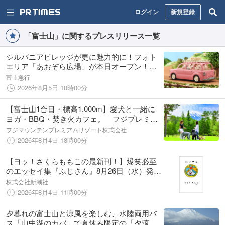
ログイン
新規登録
「富士山」に関するプレスリリース一覧
シルバニアビレッジが更に魅力的に！フォト
エリア「あおぞら広場」が本日オープン！シ
ョップ「森のマーケット」やカフェメニュー
富士急行
もリニューアル
2026年8月5日 10時00分
【富士山1合目・標高1,000m】愛犬と一緒に
ヨガ・BBQ・焚き火カフェ。 フジプレミア
ムリゾート、夏季限定プログラム開催
フジマウンテンプレミアムリゾート株式会社
2026年8月4日 18時00分
【ヨッ！さくらももこの最新刊！】爆笑必至
のエッセイ集『ふじさん』8月26日（水）発売
決定！
株式会社新潮社
2026年8月4日 11時00分
夕暮れの富士山と涼風を楽しむ、水陸両用バ
ス「山中湖のカバ」で夏休み限定の「夕涼み