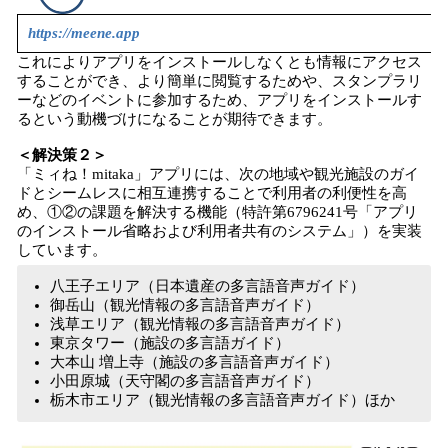
https://meene.app
これによりアプリをインストールしなくとも情報にアクセス
することができ、より簡単に閲覧するためや、スタンプラリ
ーなどのイベントに参加するため、アプリをインストールす
るという動機づけになることが期待できます。
＜解決策２＞
「ミィね！mitaka」アプリには、次の地域や観光施設のガイ
ドとシームレスに相互連携することで利用者の利便性を高
め、①②の課題を解決する機能（特許第6796241号「アプリ
のインストール省略および利用者共有のシステム」）を実装
しています。
八王子エリア（日本遺産の多言語音声ガイド）
御岳山（観光情報の多言語音声ガイド）
浅草エリア（観光情報の多言語音声ガイド）
東京タワー（施設の多言語ガイド）
大本山 増上寺（施設の多言語音声ガイド）
小田原城（天守閣の多言語音声ガイド）
栃木市エリア（観光情報の多言語音声ガイド）ほか