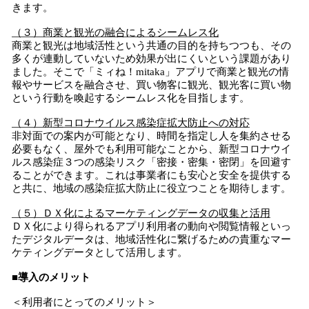
きます。
（３）商業と観光の融合によるシームレス化
商業と観光は地域活性という共通の目的を持ちつつも、その
多くが連動していないため効果が出にくいという課題があり
ました。そこで「ミィね！mitaka」アプリで商業と観光の情
報やサービスを融合させ、買い物客に観光、観光客に買い物
という行動を喚起するシームレス化を目指します。
（４）新型コロナウイルス感染症拡大防止への対応
非対面での案内が可能となり、時間を指定し人を集約させる
必要もなく、屋外でも利用可能なことから、新型コロナウイ
ルス感染症３つの感染リスク「密接・密集・密閉」を回避す
ることができます。これは事業者にも安心と安全を提供する
と共に、地域の感染症拡大防止に役立つことを期待します。
（５）ＤＸ化によるマーケティングデータの収集と活用
ＤＸ化により得られるアプリ利用者の動向や閲覧情報といっ
たデジタルデータは、地域活性化に繋げるための貴重なマー
ケティングデータとして活用します。
■導入のメリット
＜利用者にとってのメリット＞