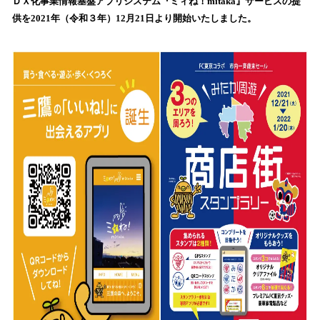
ＤＸ化事業情報基盤アプリシステム『ミィね！mitaka』サービスの提
読
供を2021年（令和３年）12月21日より開始いたしました。
み
込
み
中
で
す