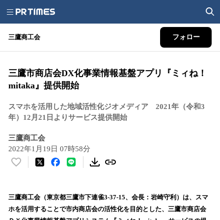
三鷹商工会
フォロー
三鷹市商店会DX化事業情報基盤アプリ『ミィね！
mitaka』提供開始
スマホを活用した地域活性化ジオメディア 2021年（令和3
年）12月21日よりサービス提供開始
三鷹商工会
2022年1月19日 07時58分
い
い
ね
！
三鷹商工会（東京都三鷹市下連雀3-37-15、会長：岩崎守利）は、スマ
数
ホを活用することで市内商店会の活性化を目的とした、三鷹市商店会
を