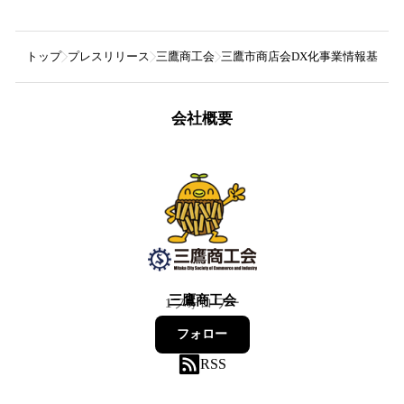
トップ
プレスリリース
三鷹商工会
三鷹市商店会DX化事業情報基盤アプ
会社概要
三鷹商工会
1
フォロワー
フォロー
RSS