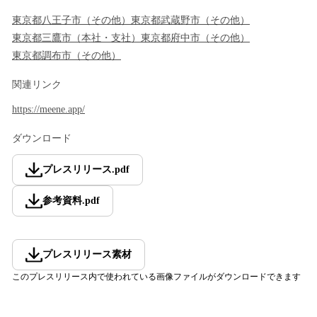
東京都
八王子市
（
その他
）
東京都
武蔵野市
（
その他
）
東京都
三鷹市
（
本社・支社
）
東京都
府中市
（
その他
）
東京都
調布市
（
その他
）
関連リンク
https://meene.app/
ダウンロード
プレスリリース
.
pdf
参考資料
.
pdf
プレスリリース素材
このプレスリリース内で使われている画像ファイルがダウンロードできます