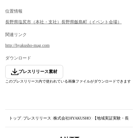
位置情報
長野県
塩尻市
（
本社・支社
）
長野県
飯島町
（
イベント会場
）
関連リンク
http://hyakusho-mag.com
ダウンロード
プレスリリース素材
このプレスリリース内で使われている画像ファイルがダウンロードできます
トップ
プレスリリース
株式会社HYAKUSHO
【地域実証実験・長野県