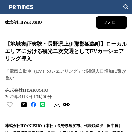
株式会社HYAKUSHO
フォロー
【地域実証実験・長野県上伊那郡飯島町】ローカル
エリアにおける観光二次交通としてEVカーシェア
リング導入
「電気自動車（EV）のシェアリング」で関係人口増加に繋が
るか
株式会社HYAKUSHO
2022年3月3日 13時00分
い
い
ね
！
株式会社HYAKUSHO（本社：長野県塩尻市、代表取締役：田中暁）