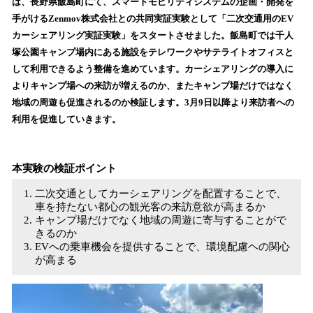
数
は、長野県飯島町にて、スマートモビリティシステムの企画・開発を
を
手がけるZenmov株式会社との共同実証実験として「二次交通用のEV
読
カーシェアリング実証実験」をスタートさせました。飯島町では千人
み
塚公園キャンプ場内にある施設をテレワークやサテライトオフィスと
込
して利用できるよう整備を進めています。カーシェアリングの導入に
み
よりキャンプ場への来訪が増えるのか、またキャンプ場だけではなく
中
で
地域の周遊も促進されるのか検証します。3月9日以降より来訪者への
す
利用を促進していきます。
本実験の検証ポイント
二次交通としてカーシェアリングを配置することで、
車を持たない都心の観光客の来訪意欲が高まるか
キャンプ場だけでなく地域の周遊に寄与することがで
きるのか
EVへの乗車機会を提供することで、環境配慮ヘの関心
が高まる