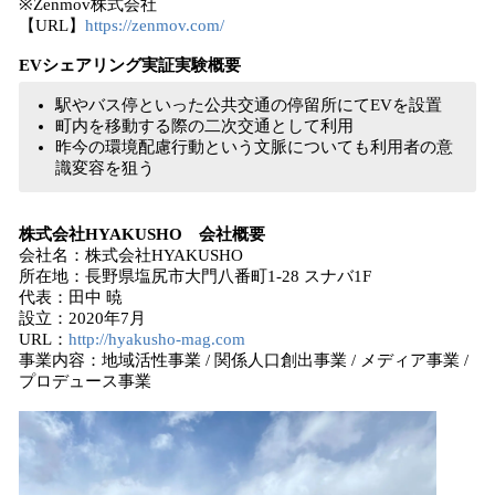
※Zenmov株式会社
【URL】
https://zenmov.com/
EVシェアリング実証実験概要
駅やバス停といった公共交通の停留所にてEVを設置
町内を移動する際の二次交通として利用
昨今の環境配慮行動という文脈についても利用者の意
識変容を狙う
株式会社HYAKUSHO 会社概要
会社名：株式会社HYAKUSHO
所在地：長野県塩尻市大門八番町1-28 スナバ1F
代表：田中 暁
設立：2020年7月
URL：
http://hyakusho-mag.com
事業内容：地域活性事業 / 関係人口創出事業 / メディア事業 /
プロデュース事業