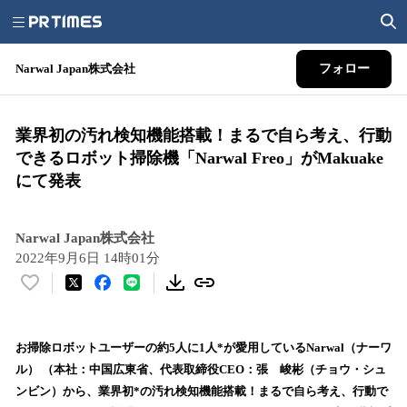
Narwal Japan株式会社
フォロー
業界初の汚れ検知機能搭載！まるで自ら考え、行動
できるロボット掃除機「Narwal Freo」がMakuake
にて発表
Narwal Japan株式会社
2022年9月6日 14時01分
い
い
ね
！
お掃除ロボットユーザーの約5人に1人*が愛用しているNarwal（ナーワ
数
ル） （本社：中国広東省​​、代表取締役CEO：張 峻彬（チョウ・シュ
を
ンビン）から、業界初*の汚れ検知機能搭載！まるで自ら考え、行動で
読