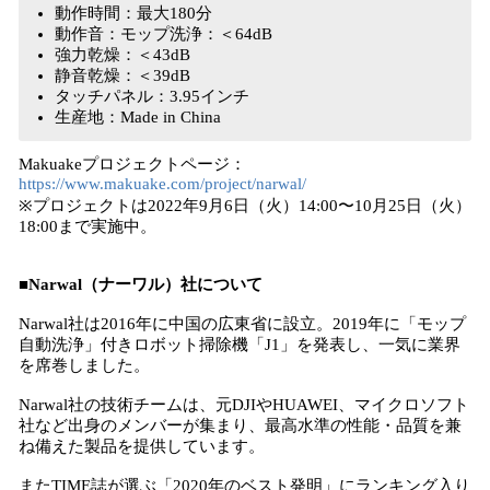
動作時間：最大180分
動作音：モップ洗浄：＜64dB
強力乾燥：＜43dB
静音乾燥：＜39dB
タッチパネル：3.95インチ
生産地：Made in China
Makuakeプロジェクトページ：
https://www.makuake.com/project/narwal/
※プロジェクトは2022年9月6日（火）14:00〜10月25日（火）
18:00まで実施中。
■Narwal（ナーワル）社について
Narwal社は2016年に中国の広東省に設立。2019年に「モップ
自動洗浄」付きロボット掃除機「J1」を発表し、一気に業界
を席巻しました。
Narwal社の技術チームは、元DJIやHUAWEI、マイクロソフト
社など​​出身のメンバーが集まり、最高水準の性能・品質を兼
ね備えた製品を提供しています。
またTIME誌が選ぶ「2020年のベスト発明」にランキング入り