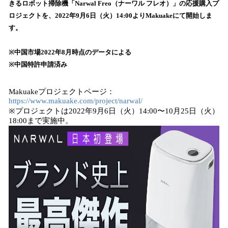
きるロボット掃除機「Narwal Freo（ナーワル フレオ）」の応援購入プ
み
ロジェクトを、2022年9月6日（火）14:00よりMakuakeにて開始しま
込
す。
み
中
で
※中国市場2022年8月時点のデータによる​​
す
※中国特許申請済み
Makuakeプロジェクトページ：
https://www.makuake.com/project/narwal/
※プロジェクトは2022年9月6日（火）14:00〜10月25日（火）
18:00まで実施中。