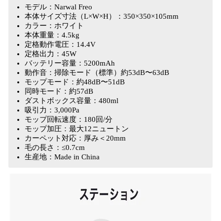
モデル：Narwal Freo
本体サイズ寸法（L×W×H）：350×350×105mm
カラー：ホワイト
本体重量：4.5kg
定格動作電圧：14.4V
定格出力：45W
バッテリー容量：5200mAh
動作音：掃除モード（標準）約53dB〜63dB
モップモード：約48dB〜51dB
同時モード：約57dB
ダストボックス容量：480ml
吸引力：3,000Pa
モップ回転速度：180回/分
モップ加圧：最大12ニュートン
カーペット対応：厚み＜20mm
毛の長さ：≤0.7cm
生産地：Made in China