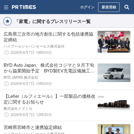
ログイン
新規登録
「家電」に関するプレスリリース一覧
広島県三次市の地方創生に関する包括連携協
定締結
ハイアールジャパンセールス株式会社
2026年8月7日 18時00分
BYD Auto Japan、株式会社コジマと９月下旬
から協業開始予定 BYD製EV充電設備施工を
業界初の「ワンストップサービス」で提供
BYD JAPAN 株式会社
2026年8月7日 15時00分
【Lefier（ルフィエール）】一部製品の価格改
定に関するお知らせ
株式会社イズミセ
2026年8月7日 12時30分
宮崎県宮崎市と連携協定締結
ハイアールジャパンセールス株式会社