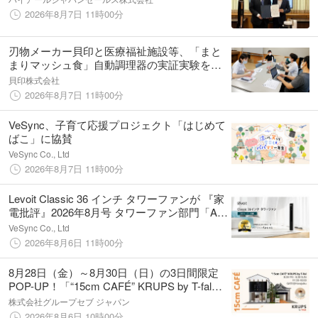
2026年8月7日 11時00分
刃物メーカー貝印と医療福祉施設等、「まと
まりマッシュ食」自動調理器の実証実験を開
始
貝印株式会社
2026年8月7日 11時00分
VeSync、子育て応援プロジェクト「はじめて
ばこ」に協賛
VeSync Co., Ltd
2026年8月7日 11時00分
Levoit Classic 36 インチ タワーファンが 『家
電批評』2026年8月号 タワーファン部門「A評
価」を獲得
VeSync Co., Ltd
2026年8月6日 11時00分
8月28日（金）～8月30日（日）の3日間限定
POP-UP！「“15cm CAFÉ” KRUPS by T-fal」
を原宿で開催
株式会社グループセブ ジャパン
2026年8月6日 10時00分