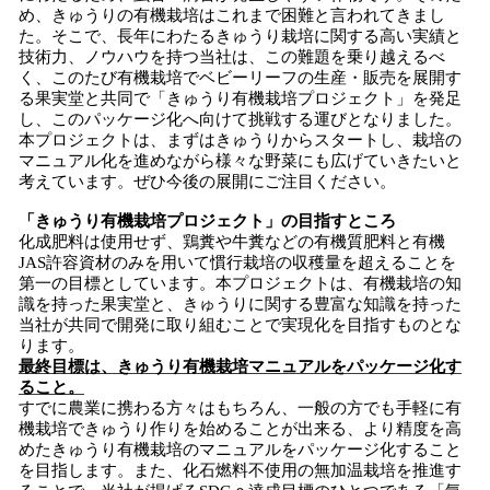
め、きゅうりの有機栽培はこれまで困難と言われてきまし
た。そこで、長年にわたるきゅうり栽培に関する高い実績と
技術力、ノウハウを持つ当社は、この難題を乗り越えるべ
く、このたび有機栽培でベビーリーフの生産・販売を展開す
る果実堂と共同で「きゅうり有機栽培プロジェクト」を発足
し、このパッケージ化へ向けて挑戦する運びとなりました。
本プロジェクトは、まずはきゅうりからスタートし、栽培の
マニュアル化を進めながら様々な野菜にも広げていきたいと
考えています。ぜひ今後の展開にご注目ください。
「
きゅうり
有機栽培プロジェクト
」
の目指すところ
化成肥料は使用せず、鶏糞や牛糞などの有機質肥料と有機
JAS許容資材のみを用いて慣行栽培の収穫量を超えることを
第一の目標としています。本プロジェクトは、有機栽培の知
識を持った果実堂と、きゅうりに関する豊富な知識を持った
当社が共同で開発に取り組むことで実現化を目指すものとな
ります。
最終目標は
、
きゅうり有機栽培マニュアル
を
パッケージ化
す
ること
。
すでに農業に携わる方々はもちろん、一般の方でも手軽に有
機栽培できゅうり作りを始めることが出来る、より精度を高
めたきゅうり有機栽培のマニュアルをパッケージ化すること
を目指します。また、化石燃料不使用の無加温栽培を推進す