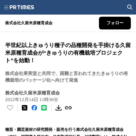
株式会社久留米原種育成会
フォロー
半世紀以上きゅうり種子の品種開発を手掛ける久留
米原種育成会が“きゅうりの有機栽培プロジェク
ト”を始動！
株式会社果実堂と共同で、困難と言われてきたきゅうりの有
機栽培のパッケージ化へ向けて発進
株式会社久留米原種育成会
2022年12月14日 11時30分
い
い
ね
！
種苗・園芸資材の研究開発・販売を行う株式会社久留米原種育成会