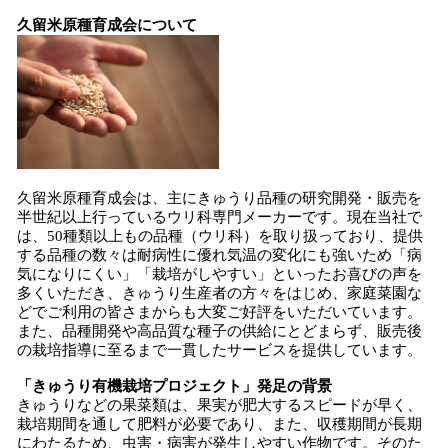
久留米原種育成会について
久留米原種育成会は、主にきゅうり品種の研究開発・販売を
半世紀以上行っているウリ科専門メーカーです。現在当社で
は、50種類以上もの品種（ウリ科）を取り扱っており、提供
する品種の数々は耐病性に優れ気温の変化にも強いため「病
気になりにくい」「栽培がしやすい」といったお喜びの声を
多くいただき、きゅうり生産者の方々をはじめ、家庭菜園な
どでご利用の皆さまからも大変ご好評をいただいています。
また、品種開発や高品質な種子の供給にとどまらず、販売後
の栽培指導に至るまで一貫したサービスを提供しています。
「きゅうり有機栽培プロジェクト」発足の背景
きゅうりなどの果菜類は、果実が肥大するスピードが早く、
栽培期間を通して肥料が必要であり、また、収穫期間が長期
にわたるため、虫害・病害が発生しやすい作物です。そのた