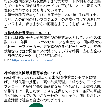
などの設備投資から収穫終了までのサポート体制も万全に整
えているため新規就農のハードルが下がることで、農業の活
性化に寄与するものと考えています。
久留米原種育成会ならびに果実堂は、2023年1月14日（土）
より、この前例の無いプロジェクトの達成へ向けて邁進して
まいります。皆さまからの応援をよろしくお願いいたしま
す。
＜株式会社果実堂について＞
自社に研究所を持つ研究開発型の農業法人として、ハウス棟
数850棟、年間800トンのべビリーフを生産する、国内最大の
ベビーリーフメーカー。果実堂が作るベビーリーフは、有機
栽培ならではの野菜本来の濃くて甘い味が特長。安心安全の
「有機JASマーク」を2007年に取得。
HP：
https://www.kajitsudo.com/
株式会社久留米原種育成
会
について
seed[種]＋future spread[広がる未来]を事業コンセプトに掲
げ、「最先端の技術」「高い品質管理」「細やかなアフター
フォロー」で品種開発や高品質な種子を供給し、販売後の栽
培指導まで一貫したサービスを提供しています。無限の可能
性が秘められている小さな一粒の「種」から、”農”を通した
生産活動で社会と自然をつなぎます。