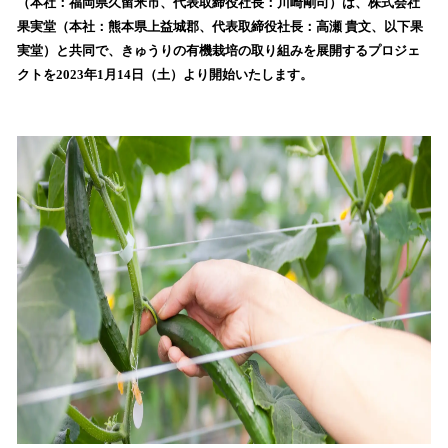
数
（本社：福岡県久留米市、代表取締役社長：川崎剛司）は、株式会社
を
果実堂（本社：熊本県上益城郡、代表取締役社長：高瀬 貴文、以下果
読
実堂）と共同で、きゅうりの有機栽培の取り組みを展開するプロジェ
み
クトを2023年1月14日（土）より開始いたします。
込
み
中
で
す