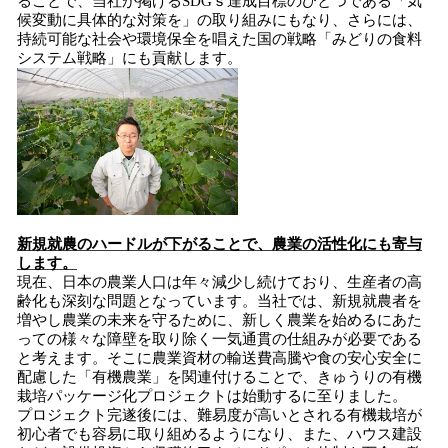
ることで、当社が掲げるSDGｓ達成目標のひとつである「気
候変動に具体的な対策を」の取り組みにもなり、さらには、
持続可能な社会や環境保全を唱えた国の戦略「みどりの食料
システム戦略」にも貢献します。
新規就農のハードル
が
下
が
る
ことで、農業の活性化
に
も
寄与
します。
現在、日本の農業人口は年々減少し続けており、生産者の高
齢化も深刻な問題となっています。当社では、新規就農者を
増やし農業の未来を守るために、新しく農業を始めるにあた
っての様々な障壁を取り除く一気通貫の仕組みが必要である
と考えます。そこに農業資材の輸送費高騰や食の安心安全に
配慮した「有機農業」を関連付けることで、きゅうりの有機
栽培パッケージ化プロジェクトは始動するに至りました。
プロジェクト完遂後には、難易度が高いとされる有機栽培が
初心者でも容易に取り組めるようになり、また、ハウス建設