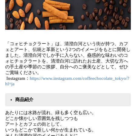
「コォヒチョクラート」は、清澄白河という街が持つ、カフ
ェとアート、伝統と革新という2つのイメージをもとに開発し
ました。清澄白河でしか手に入らない、蠱惑的な味わいのコ
ォヒチョクラートを、清澄白河に訪れたお土産、大切な方へ
の手土産や季節のご挨拶、自分へのご褒美などとして、ぜひ
ご賞味ください。
Instagram：
https://www.instagram.com/coffeechocolate_tokyo/?
hl=ja
商品紹介
あたりには水路が流れ、緑も多く空も広い。
どこか懐かしい雰囲気を残しつつも
アートとカフェの街として、
いつもどこかで新しい何かが生まれている。
そんな清澄白河のイメージをもとに、