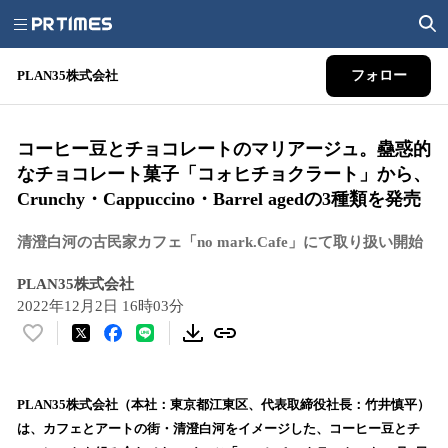
PLAN35株式会社
フォロー
コーヒー豆とチョコレートのマリアージュ。蠱惑的
なチョコレート菓子「コォヒチョクラート」から、
Crunchy・Cappuccino・Barrel agedの3種類を発売
清澄白河の古民家カフェ「no mark.Cafe」にて取り扱い開始
PLAN35株式会社
2022年12月2日 16時03分
い
い
ね
！
PLAN35株式会社（本社：東京都江東区、代表取締役社長：竹井慎平）
数
は、カフェとアートの街・清澄白河をイメージした、コーヒー豆とチ
を