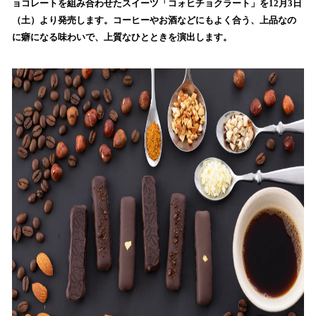
ョコレートを組み合わせたスイーツ「コォヒチョクラート」を12月3日
読
（土）より発売します。コーヒーやお酒などにもよく合う、上品なの
み
に癖になる味わいで、上質なひとときを演出します。
込
み
中
で
す