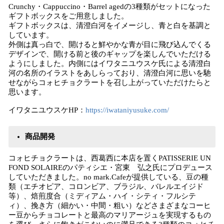
Crunchy・Cappuccino・Barrel agedの3種類がセットになった
ギフトボックスをご用意しました。
ギフトボックスは、清澄白河をイメージし、青と白を基調と
しています。
外側は真っ白で、開けると鮮やかな青が目に飛び込んでくる
デザインで、開ける前と後のギャップを楽しんでいただける
ようにしました。内側にはイワタニユウスケ氏による清澄白
河の名所のイラストをあしらっており、清澄白河に思いを馳
せながらコォヒチョクラートを召し上がっていただけたらと
思います。
イワタニユウスケHP：
https://iwataniyusuke.com/
商品開発
コォヒチョクラートは、西葛西に本店を置くPATISSERIE UN
FOND SOLAIREのパティシエ・宮東 弘之氏にプロデュース
していただきました。no mark.Cafeが提供している、豆の種
類（エチオピア、コロンビア、ブラジル、バレルエイジド
等）、焙煎度合（ミディアム・ハイ・シティ・フルシテ
ィ）、挽き方（細かい・中間・粗い）などさまざまなコーヒ
ー豆からチョコレートと最高のマリアージュを実現するもの