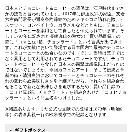
日本人とチョコレート＆コーヒーの関係は、江戸時代までさ
かのぼると言われています。1617年に伊達政宗の家臣、支倉
六右衛門常長が通商条約締結のためメキシコに訪れた際、ビ
スケット、コンペイトウ、カラメルなどとともに、チョコレ
ートとコーヒーを薬用として食したと伝えられています。そ
して1797年に記された長崎丸山の遊女の「貰い品目録」の一
節に「コォヒ豆1箱、チョクラート」という言葉が出てきま
す。これが文献において登場する日本国内で最初のチョコレ
ート＆コーヒーとの出合いなのです（※）。当時は菓子では
なく薬用として利用されてきたチョコレートですが、チョコ
レートやコーヒーを食した日本人の衝撃は想像以上だったの
ではないでしょうか。今回カフェとアート、そして伝統と革
新の街・清澄白河においてコーヒーとチョコレートのそれぞ
れの変わらぬ美味しさを引き継ぎながら、それらを組み合わ
せることで新たな美味しさを追求するため、貰い品目録の
「コォヒ豆1箱、チョクラート」を組み合わせた「コォヒチョ
クラート」という商品名をつけました。
※諸説あります。また公式な文献での登場は1873年（明治6
年）の岩倉具視一行の欧米視察での記録となります
ギフトボックス