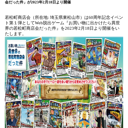
を
会だった件」が2023年2月18日より開催
読
み
若松町商店会（所在地: 埼玉県東松山市）は60周年記念イベン
込
ト第１弾としてWeb脱出ゲーム『お買い物に出かけたら異世
み
界の若松町商店会だった件』を2023年2月18日より開催をい
中
たします。
で
す