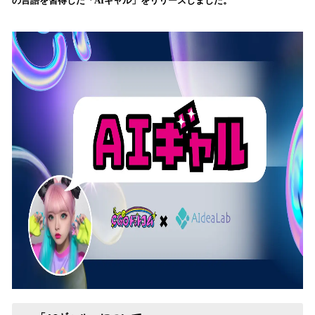
の言語を習得した「AIギャル」をリリースしました。
み
込
み
中
で
す