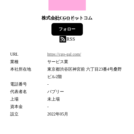
株式会社CGOドットコム
8
フォロワー
フォロー
RSS
URL
https://cgo-gal.com/
業種
サービス業
本社所在地
東京都渋谷区神宮前 六丁目23番4号桑野
ビル2階
電話番号
-
代表者名
バブリー
上場
未上場
資本金
-
設立
2022年05月