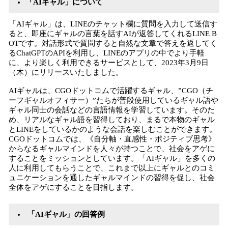
「AIギャル」について
「AIギャル」は、LINEのチャット欄に質問を入力して送信す
ると、即座にギャルの言葉を話すAIが返答してくれるLINE B
OTです。対話形式で質問すると自然な文章で答えを返してく
るChatGPTのAPIを利用し、LINEのアプリの中でより手軽
に、より楽しく利用できるサービスとして、2023年3月9日
（木）にリリースいたしました。
AIギャルは、CGOドットコムで活躍するギャル、”CGO（チ
ーフギャルオフィサー）”たちが普段使用しているギャル語や
ギャル同士の会話などの言語情報を学習しています。そのた
め、リアルなギャル語を習得しており、まるで本物のギャル
とLINEをしているかのような会話を楽しむことができます。
CGOドットコムでは、《自分軸・直感性・ポジティブ思考》
からなるギャルマインドを人々が持つことで、社会をアゲに
することをミッションとしています。「AIギャル」を多くの
人に利用してもらうことで、これまで以上にギャルとのコミ
ュニケーションを通したギャルマインドの習得を促し、社会
全体をアゲにすることを目指します。
「AIギャル」の回答例