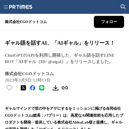
株式会社CGOドットコム
フォロー
ギャル語を話すAI、「AIギャル」をリリース！
ChatGPTのAPIを利用し開発した、ギャル語を話すLINE
BOT「AIギャル（ID: @aigal）」をリリースしました。
株式会社CGOドットコム
2023年3月9日 11時11分
い
い
ね
！
ギャルマインドで世の中をアゲにするをミッションに掲げる合同会社
数
CGOドットコム(総長：バブリー）は、高度なAI関連技術を応用したプ
を
ロダクトを開発・提供している株式会社AIdeaLab様と提携し、ギャル
読