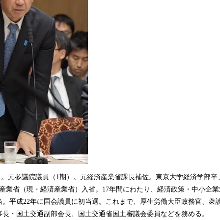
）。元参議院議員（1期）。元経済産業省課長補佐。東京大学経済学部卒
商産業省（現・経済産業省）入省。17年間にわたり、経済政策・中小企
当。平成22年に国会議員に初当選。これまで、厚生労働大臣政務官、衆
事長・国土交通副部会長、国土交通省国土審議会委員などを務める。