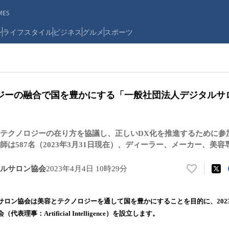
ES
ン
ライフスタイル
ビジネス
グルメ
スポーツ
ジーの融合で国を豊かにする「一般社団法人デジタルサ
テクノロジーの在り方を協議し、正しいDX化を推進するために参
師は587名（2023年3月31日現在）、ディーラー、メーカー、美
ルサロン協会
2023年4月4日 10時29分
い
い
ね
サロン協会は美容とテクノロジーを通して国を豊かにすることを目的に、2023
！
理事：Artificial Intelligence）を設立します。
数
を