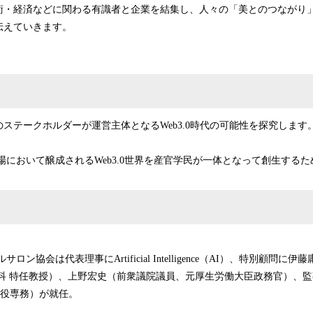
・経済などに関わる有識者と企業を結集し、人々の「美とのつながり」を基
伝えていきます。
ステークホルダーが運営主体となるWeb3.0時代の可能性を探究します
において醸成されるWeb3.0世界を産官学民が一体となって創生する
ン協会は代表理事にArtificial Intelligence（AI）、特別顧問
究科 特任教授）、上野宏史（前衆議院議員、元厚生労働大臣政務官）、
締役専務）が就任。