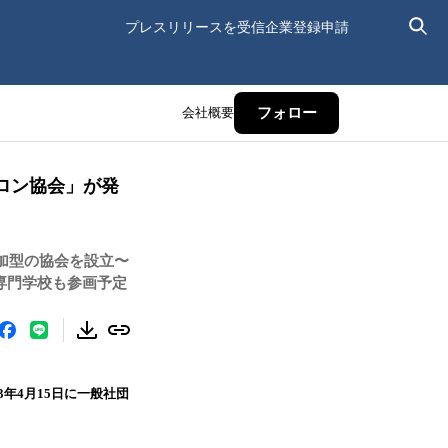
プレスリリースを受信
企業登録申請
会社概要
フォロー
ロン協会」が発
加型の協会を設立〜
容専門学校も参画予定
年4月15日に一般社団