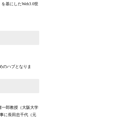
にしたWeb3.0世
。
ためのハブとなりま
に伊藤庸一郎教授（大阪大学
監事に長田忠千代（元