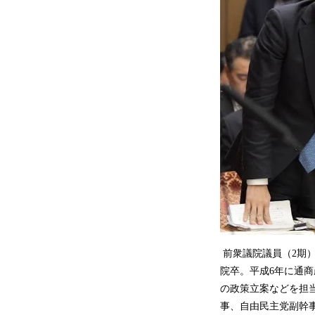
前衆議院議員（2期
院卒。平成6年に通
の政策立案などを担
事、自由民主党副幹