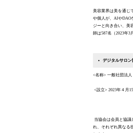
美容業界は美を通じ
や個人が、AIやD
ジーと向き合い、美
師は587名（2023
デジタルサロン
<名称> 一般社団法
<設立> 2023年４月1
当協会は会員と協議
れ、それぞれ異なる