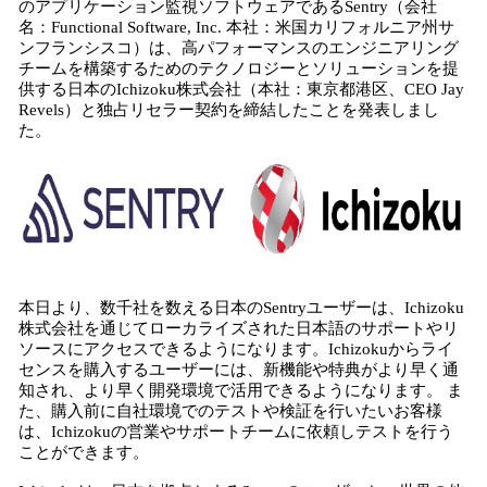
のアプリケーション監視ソフトウェアであるSentry（会社
込
名：Functional Software, Inc. 本社：米国カリフォルニア州サ
み
ンフランシスコ）は、高パフォーマンスのエンジニアリング
中
チームを構築するためのテクノロジーとソリューションを提
で
供する日本のIchizoku株式会社（本社：東京都港区、CEO Jay
す
Revels）と独占リセラー契約を締結したことを発表しまし
た。
本日より、数千社を数える日本のSentryユーザーは、Ichizoku
株式会社を通じてローカライズされた日本語のサポートやリ
ソースにアクセスできるようになります。Ichizokuからライ
センスを購入するユーザーには、新機能や特典がより早く通
知され、より早く開発環境で活用できるようになります。 ま
た、購入前に自社環境でのテストや検証を行いたいお客様
は、Ichizokuの営業やサポートチームに依頼しテストを行う
ことができます。