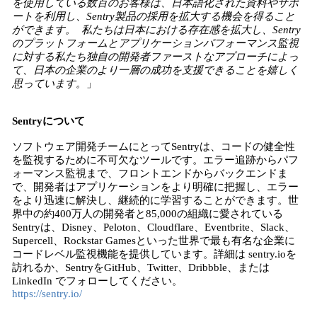
を使用している数百のお客様は、日本語化された資料やサポ
ートを利用し、Sentry製品の採用を拡大する機会を得ること
ができます。 私たちは日本における存在感を拡大し、Sentry
のプラットフォームとアプリケーションパフォーマンス監視
に対する私たち独自の開発者ファーストなアプローチによっ
て、日本の企業のより一層の成功を支援できることを嬉しく
思っています。
」
Sentryについて
ソフトウェア開発チームにとってSentryは、コードの健全性
を監視するために不可欠なツールです。エラー追跡からパフ
ォーマンス監視まで、フロントエンドからバックエンドま
で、開発者はアプリケーションをより明確に把握し、エラー
をより迅速に解決し、継続的に学習することができます。世
界中の約400万人の開発者と85,000の組織に愛されている
Sentryは、Disney、Peloton、Cloudflare、Eventbrite、Slack、
Supercell、Rockstar Gamesといった世界で最も有名な企業に
コードレベル監視機能を提供しています。詳細は sentry.ioを
訪れるか、SentryをGitHub、Twitter、Dribbble、または
LinkedIn でフォローしてください。
https://sentry.io/