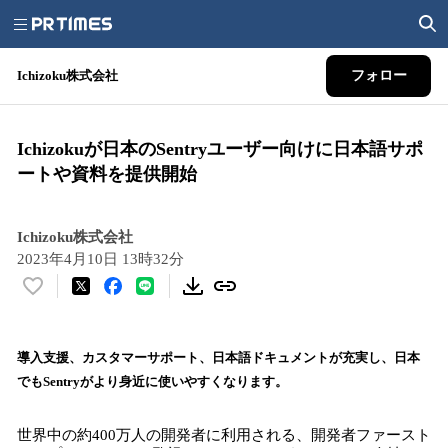
Ichizoku株式会社
フォロー
Ichizokuが日本のSentryユーザー向けに日本語サポ
ートや資料を提供開始
Ichizoku株式会社
2023年4月10日 13時32分
い
い
ね
！
導入支援、カスタマーサポート、日本語ドキュメントが充実し、日本
数
でもSentryがより身近に使いやすくなります。
を
読
世界中の約400万人の開発者に利用される、開発者ファースト
み