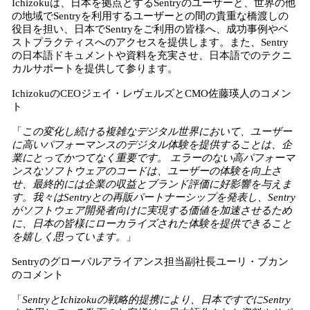
Ichizokuは、日本を拠点とするSentryのユーザーと、世界の他
の地域でSentryを利用するユーザーとの間の貴重な橋渡しの
役目を担い、日本でSentryをご利用の皆様へ、成功事例やベ
ストプラクティスへのアクセスを提供します。また、Sentry
の日本語ドキュメントや資料を充実させ、日本語でのテクニ
カルサポートを提供して参ります。
IchizokuのCEOジェイ・レヴェルズとCMO佐藤瑛人のコメン
ト
「
この変化し続ける複雑なデジタル世界において、ユーザー
に高いパフォーマンスのデジタル体験を提供することは、企
業にとってかつてなく重要です。 エラーのない高パフォーマ
ンスなソフトウェアのコードは、ユーザーの体験を向上さ
せ、最終的には企業の収益とブランド評価に好影響を与えま
す。我々はSentryとの再販パートナーシップを発表し、Sentry
がソフトウェア開発者向けに実現する価値を加速させるため
に、日本の皆様にローカライズされた体験を提供できること
を嬉しく思っています。
」
Sentryのグローバルアライアンス担当副社長ユーリ・ブカン
のコメント
「
SentryとIchizokuの戦略的提携により、日本ですでにSentry