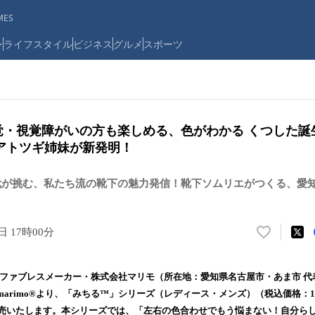
ES
ン
ライフスタイル
ビジネス
グルメ
スポーツ
覚・視覚障がいの方も楽しめる、色がわかる くつした誕生
アトツギ姉妹が新発明！
世代が挑む、私たち流の靴下の魅力発信！靴下ソムリエがつくる、愛
日 17時00分
い
い
ね
/ファブレスメーカー・株式会社マリモ（所在地：愛知県名古屋市・あま市 代
！
arimo®より、「みちる™」シリーズ（レディース・メンズ）（税込価格：1,76
数
発売いたします。本シリーズでは、「左右の色合わせでもう悩まない！自分ら
を