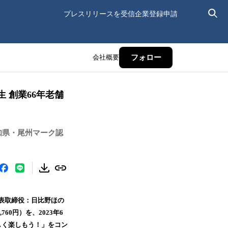
プレスリリースを受信
企業登録申請
会社概要
フォロー
 創業66年老舗
知県・尾州マーク認
表取締役：日比野ほの
0円）を、2023年6
しく楽しもう！」をコン