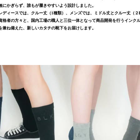
読
無にかぎらず、誰もが履きやすいよう設計しました。
み
レディースでは、クルー丈（1種類）、メンズでは、ミドル丈とクルー丈（２
込
資格者の方々と、国内工場の職人と三位一体となって商品開発を行うインク
み
を兼ね備えた、新しいカタチの靴下をお届けします。
中
で
す