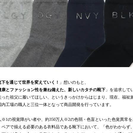
靴下を通じて世界を変えていく！
」想いのもと、
健康とファッション性を兼ね備えた、新しいカタチの靴下
」を追求して
失った祖父に履いてほしい、というきっかけからはじまり、現在、福祉
国内工場の職人と三位一体となって商品開発を行っています。
※1の視覚障がい者や、約350万人※2の色弱・色盲といった色覚異常
、ペアで揃える必要のある衣料品である靴下において、「色がわからず