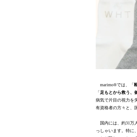
marimo®では、「
「
足もとから救う、
病気で片目の視力を
有資格者の方々と、
国内には、約31万人
っしゃいます。特に