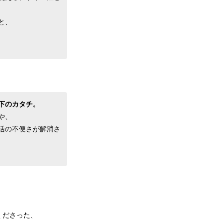
と、
下のカタチ。
や、
活の不便さが解消さ
くださった、