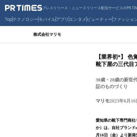
プレスリリース・ニュースリリース配信サービスのPR TIM
Top
テクノロジー
モバイル
アプリ
エンタメ
ビューティー
ファッショ
株式会社マリモ
【業界初*】 色
靴下屋の三代目
30歳・28歳の新
証のものづくり
マリモ
2023年6月16
愛知県の靴下専門商社
か）は、自社ブランドm
月16日（金）より新