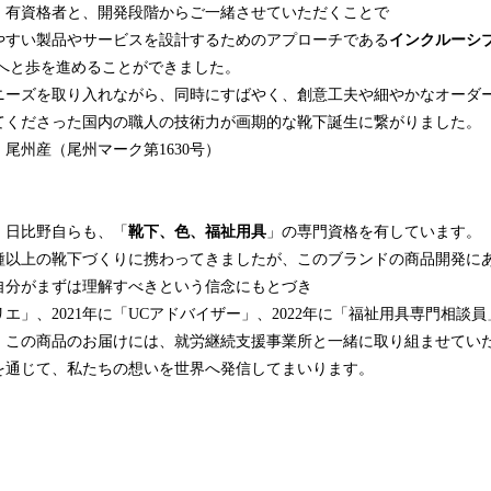
・有資格者と、開発段階からご一緒させていただくことで
やすい製品やサービスを設計するためのアプローチである
インクルーシ
りへと歩を進めることができました。
ーズを取り入れながら、同時にすばやく、創意工夫や細やかなオーダ
てくださった国内の職人の技術力が画期的な靴下誕生に繋がりました。
尾州産（尾州マーク第1630号）
日比野自らも、「
靴下、色、福祉用具
」の専門資格を有しています。
種以上の靴下づくりに携わってきましたが、このブランドの商品開発に
自分がまずは理解すべきという信念にもとづき
リエ」、2021年に「UCアドバイザー」、2022年に「福祉用具専門相談員
、この商品のお届けには、就労継続支援事業所と一緒に取り組ませてい
を通じて、私たちの想いを世界へ発信してまいります。