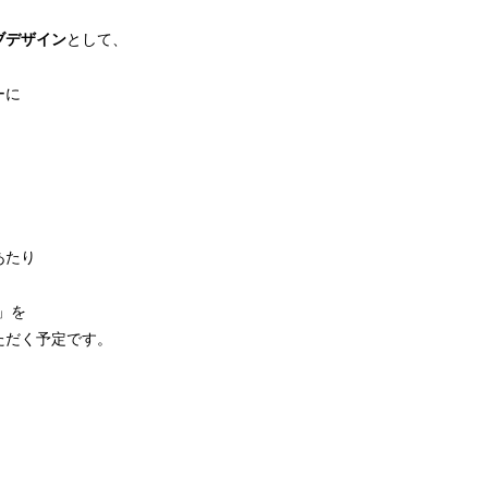
ブデザイン
として、
ーに
あたり
」を
ただく予定です。