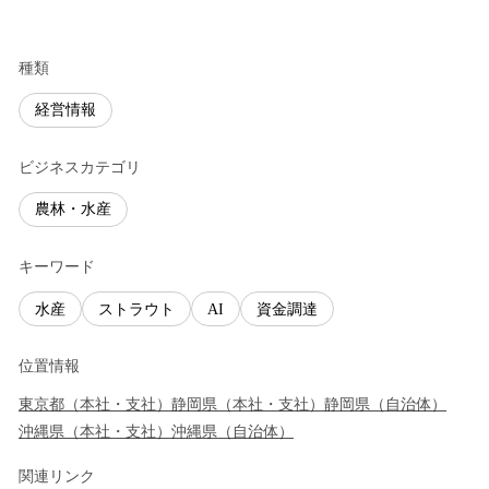
種類
経営情報
ビジネスカテゴリ
農林・水産
キーワード
水産
ストラウト
AI
資金調達
位置情報
東京都
（
本社・支社
）
静岡県
（
本社・支社
）
静岡県
（
自治体
）
沖縄県
（
本社・支社
）
沖縄県
（
自治体
）
関連リンク