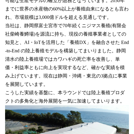
可能な生産モデルの確立が急務となっています。2030年
までに世界の水産物の60%以上が養殖由来になるとも言わ
れ、市場規模は3,000億ドルを超える見通しです。
当社は、静岡県富士宮市で70年続くニジマス養殖(有限会
社柴崎養鱒場)を源流に持ち、現役の養殖事業者としての
知見と、AI・IoTを活用した「養殖DX」を融合させた End
-to-End の陸上養殖モデルを構築してまいりました。静岡
清水の陸上養殖場ではカワハギの死亡率を改善し、単
価・利益率ともに向上を実現するなど、確かな実績を積
み上げています。現在は静岡・沖縄・東北の3拠点に事業
を展開しています。
こうした実績を基盤に、本ラウンドでは陸上養殖プロダ
クトの多角化と海外展開を一気に加速してまいります。