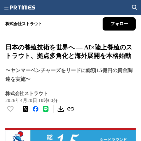
株式会社ストラウト
フォロー
日本の養殖技術を世界へ ― AI×陸上養殖のス
トラウト、拠点多角化と海外展開を本格始動
〜ヤンマーベンチャーズをリードに総額1.5億円の資金調
達を実施〜
株式会社ストラウト
2026年4月20日 10時00分
い
い
ね
！
数