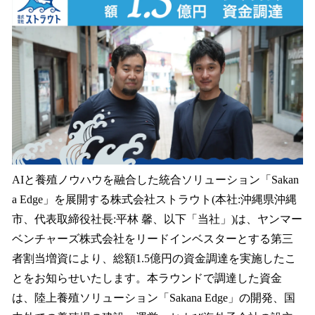
を
読
み
込
み
中
で
す
AIと養殖ノウハウを融合した統合ソリューション「Sakan
a Edge」を展開する株式会社ストラウト(本社:沖縄県沖縄
市、代表取締役社長:平林 馨、以下「当社」)は、ヤンマー
ベンチャーズ株式会社をリードインベスターとする第三
者割当増資により、総額1.5億円の資金調達を実施したこ
とをお知らせいたします。本ラウンドで調達した資金
は、陸上養殖ソリューション「Sakana Edge」の開発、国