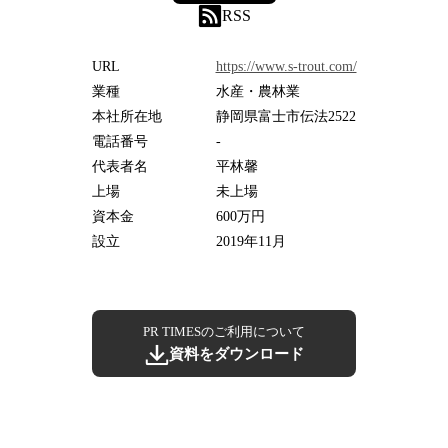
RSS
URL
https://www.s-trout.com/
業種
水産・農林業
本社所在地
静岡県富士市伝法2522
電話番号
-
代表者名
平林馨
上場
未上場
資本金
600万円
設立
2019年11月
PR TIMESのご利用について
資料をダウンロード