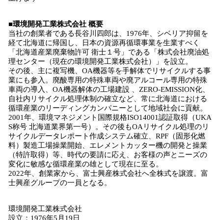
■環境開発工業株式会社 概要
当社の創業者である長谷川四郎は、1976年、シベリア抑留を
経て北海道に帰国し、日本の資源再循環事業を生業すべく
「北海道産業廃棄物許可 衛士１号」である「株式会社廃油処
理センター（現在の環境開発工業株式会社）」を設立。
その後、主に複写機、OA機器等を手解体でリサイクルする事
業にも参入。廃酸専用の特殊車両や廃アルコール専用の特殊
車両の導入、OA機器解体の工場建設 、ZERO-EMISSION化、
自社内リサイクル処理体制の確立など、常に北海道における
循環産業のリーディングカンパニーとして地域社会に貢献。
2001年、環境マネジメント国際規格ISO14001認証取得（UKA
S称号 北海道業界第一号）。その後もOAリサイクル処理のリ
サイクルデータレポート作成システム確立、RPF（固形化燃
料）製造工場操業開始、エレメントカッター機の開発と操業
（特許取得）等、時代の要請に応え、お客様の声とニーズの
変化に敏感な循環産業の雄として現在に至る。
2022年、創業家から、富士興産株式会社へ全株式を譲渡。富
士興産グループの一員となる。
環境開発工業株式会社
設立：1976年5月19日