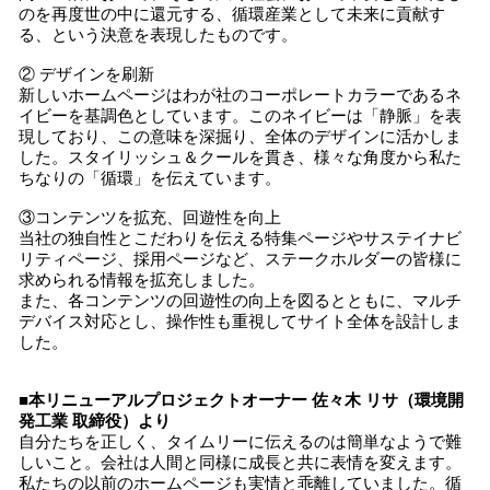
のを再度世の中に還元する、循環産業として未来に貢献す
る、という決意を表現したものです。
② デザインを刷新
新しいホームページはわが社のコーポレートカラーであるネ
イビーを基調色としています。このネイビーは「静脈」を表
現しており、この意味を深掘り、全体のデザインに活かしま
した。スタイリッシュ＆クールを貫き、様々な角度から私た
ちなりの「循環」を伝えています。
③コンテンツを拡充、回遊性を向上
当社の独自性とこだわりを伝える特集ページやサステイナビ
リティページ、採用ページなど、ステークホルダーの皆様に
求められる情報を拡充しました。
また、各コンテンツの回遊性の向上を図るとともに、マルチ
デバイス対応とし、操作性も重視してサイト全体を設計しま
した。
■本リニューアルプロジェクトオーナー 佐々木 リサ（環境開
発工業 取締役）より
自分たちを正しく、タイムリーに伝えるのは簡単なようで難
しいこと。会社は人間と同様に成長と共に表情を変えます。
私たちの以前のホームページも実情と乖離していました。循