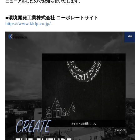
ニューアルしたのでお知らせいたします。
み
込
■環境開発工業株式会社 コーポレートサイト
み
https://www.kklp.co.jp/
中
で
す