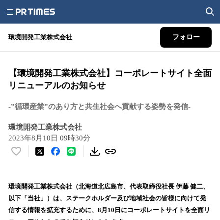
環境開発工業株式会社
フォロー
【環境開発工業株式会社】コーポレートサイト全面
リニューアルのお知らせ
-”循環産業”のあり方と共生社会へ貢献する姿勢を発信-
環境開発工業株式会社
2023年8月10日 09時30分
い
い
ね
！
環境開発工業株式会社（北海道北広島市、代表取締役社長 伊藤 健二、
数
以下「当社」）は、ステークホルダー及び地域社会の皆様に向けて発
を
信する情報を拡充するために、8月10日にコーポレートサイトを全面リ
読