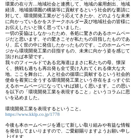
環業の在り方…地域社会と連携して、地域の雇用創出、地域
経済、地域循環圏の構築等に貢献するという社会的な要請に
対して、環境開発工業がどう応えてきたか、どのような未来
に向かっているかをステークホルダー及び地域社会の皆様に
お伝えしたいと強く思っていました。
一切の妥協はしなかったため、各処に驚きのあるホームペー
ジだと思います。その驚きこそが私たちの目指したものであ
り、広く世の中に発信したかったものです。このホームペー
ジから環境開発工業の目指すもの、未来に向かう姿を感じて
頂ければ本望です。
我々のフィールドである北海道はまさに私たちの母。懐深
く、挑戦も過ちも再出発も全て受け入れてくれる偉大な大
地。ここを舞台に、人と社会の循環に貢献するという社会的
使命を着実に全うする環境開発工業という存在をまっすぐ伝
えるホームページになっていれば嬉しく思います。この思い
を以下の「環境開発工業を表現すること」というコラムに思
いを込めました。
環境開発工業を表現するということ。
https://www.kklp.co.jp/1778
今後も本ホームページを通じて新しい取り組みや有益な情報
を発信してまいりますので、ご愛顧賜りますようお願い申し
上げます