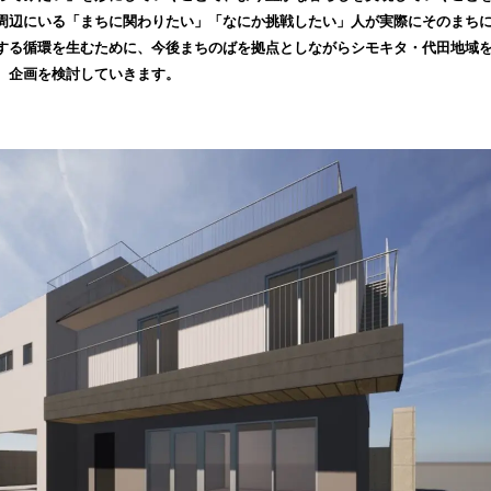
み
周辺にいる「まちに関わりたい」「なにか挑戦したい」人が実際にそのまち
込
する循環を生むために、今後まちのばを拠点としながらシモキタ・代田地域
み
、企画を検討していきます。
中
で
す