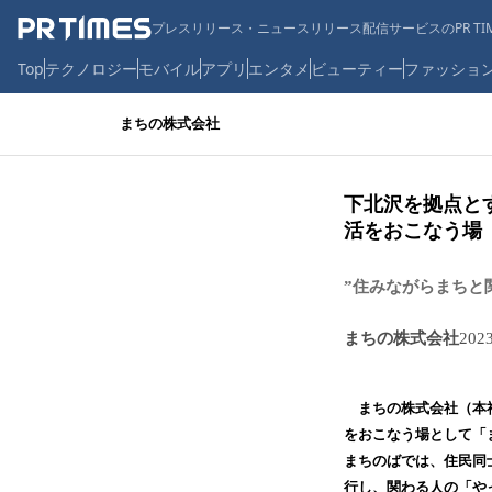
プレスリリース・ニュースリリース配信サービスのPR TIM
Top
テクノロジー
モバイル
アプリ
エンタメ
ビューティー
ファッショ
まちの株式会社
下北沢を拠点と
活をおこなう場「
”住みながらまちと
まちの株式会社
202
まちの株式会社（本社
をおこなう場として「
まちのばでは、住民同
行し、関わる人の「や