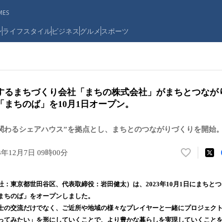
ES
ン
ライフスタイル
ビジネス
グルメ
スポーツ
するまちづくり会社「まちの株式会社」がまちとつなが
まちのば」を10月1日オープン。
関わるシェアハウス”を拠点とし、まちとのつながりづくりを開始
3年12月7日 09時00分
い
い
ね
：東京都世田谷区、代表取締役：岩田健太）は、2023年10月1日にまちと
！
まちのば」をオープンしました。
数
士の交流だけでなく、ご近所や地域の様々なプレイヤーと一緒にプロジェク
を
読
ってみたい」を形にしていくことで、より豊かな暮らしを実現していくこと