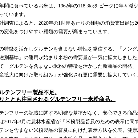
間に食べているお米は、1962年の118.3kgをピークに年々減少、2
っています。
査によると、2020年の1世帯あたりの麺類の消費支出額は20,
の変化をつけやすい麺類の需要が高まっています。
粉の特徴を活かしグルテンを含まない特性を発信する、「ノン
途別基準」の運用が始まり米粉の需要量が一気に拡大しました
て「グルテンを含まない米粉の特徴を活かした新商品の開発」
産拡大に向けた取り組み」が強化され更に需要は拡大していく
ルテンフリー製品不足。
りととも注目されるグルテンフリー米粉商品。
テンフリーの記載に関する明確な基準がなく、安心できる商品
は2017年3月に農林水産省が「米粉製品普及のための表示に関
テンを含まない米粉製品の普及に向けた表示方法を公表。健康