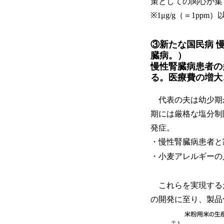
策としての関心が集
※1μg/g（＝1p
③新たな国民病 慢
臓病。）
慢性腎臓病患者の
る。医療費の増大
代表の夫は幼少期か
期には厳格な塩分制
発症。
・慢性腎臓病患者と
・小麦アレルギーの
これらを実現するた
の開発に至り、製