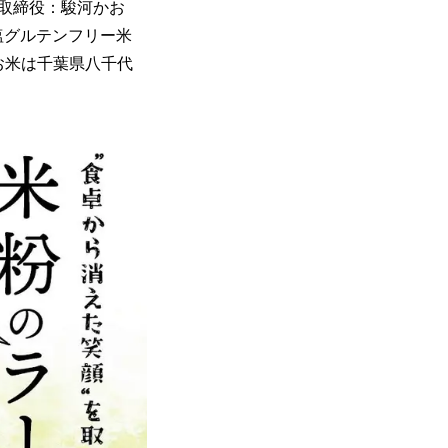
取締役：駿河かお
塩グルテンフリー米
お米は千葉県八千代