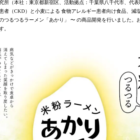
究所（本社：東京都新宿区、活動拠点：千葉県八千代市、代表
！
数
患者（CKD）と小麦による 食物アレルギー患者向け食品、減
を
のつるつるラーメン「あかり」 〜 の商品開発を行いました。
読
す。
み
込
み
中
で
す