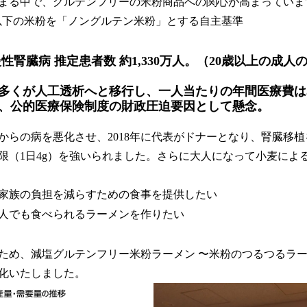
まる中で、グルテンフリーの米粉商品への関心が高まっていま
pm）以下の米粉を「ノングルテン米粉」とする自主基準
性腎臓病 推定患者数 約1,330万人。（20歳以上の成人
多くが人工透析へと移行し、一人当たりの年間医療費は5
、公的医療保険制度の財政圧迫要因として懸念。
らの病を悪化させ、2018年に代表がドナーとなり、腎臓移
限（1日4g）を強いられました。さらに大人になって小麦によ
家族の負担を減らすための食事を提供したい
人でも食べられるラーメンを作りたい
め、減塩グルテンフリー米粉ラーメン 〜米粉のつるつるラー
品化いたしました。