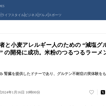
ES
ン
ライフスタイル
ビジネス
グルメ
スポーツ
者と小麦アレルギー人のための “減塩グ
” の開発に成功。米粉のつるつるラーメ
み 腎臓を提供したドナーであり、グルテン不耐症の実体験を
所
2024年1月16日 10時00分
い
い
ね