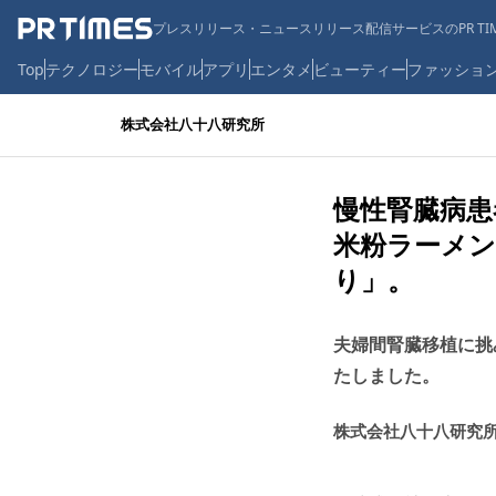
プレスリリース・ニュースリリース配信サービスのPR TIM
Top
テクノロジー
モバイル
アプリ
エンタメ
ビューティー
ファッショ
株式会社八十八研究所
慢性腎臓病患
米粉ラーメン
り」。
夫婦間腎臓移植に挑
たしました。
株式会社八十八研究