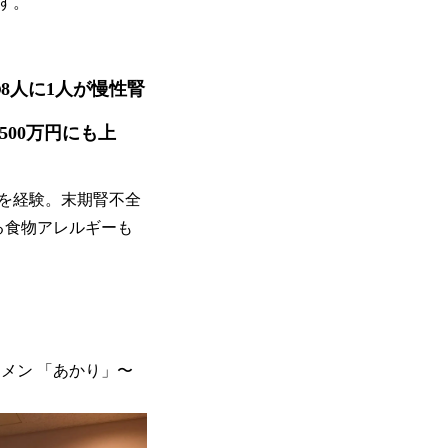
す。
の8人に1人が慢性腎
00万円にも上
植を経験。末期腎不全
る食物アレルギーも
メン 「あかり」〜