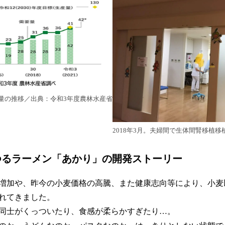
量の推移／出典：令和3年度農林水産省
2018年3月。夫婦間で生体間腎移植
つるラーメン「あかり」の開発ストーリー
増加や、昨今の小麦価格の高騰、また健康志向等により、小麦
れてきました。
同士がくっついたり、食感が柔らかすぎたり…。