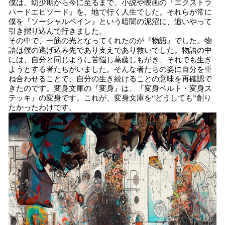
僕は、幼少期から今に至るまで、小説や映画の『エクストラ
ハードエピソード』を、地で行く人生でした。それらが常に
僕を『ソーシャルペイン』という暗闇の泥沼に、追いやって
引き摺り込んで行きました。
その中で、一筋の光となってくれたのが『物語』でした。物
語は僕の逃げ込み先であり支えであり救いでした。物語の中
には、自分と同じように苦悩し葛藤しもがき、それでも生き
ようとする者たちがいました。そんな者たちの姿に自分を重
ね合わせることで、自分の生き続けることの意味を再確認で
きたのです。変身文庫の『変身』は、『変身ベルト・変身ス
テッキ』の変身です。これが、変身文庫を“どうしても”創り
たかったわけです。