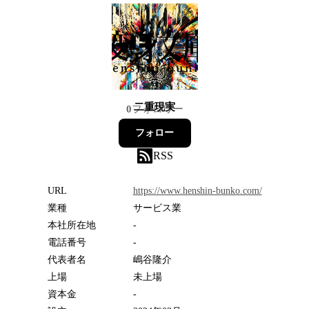
二重現実
0
フォロワー
フォロー
RSS
URL
https://www.henshin-bunko.com/
業種
サービス業
本社所在地
-
電話番号
-
代表者名
嶋谷隆介
上場
未上場
資本金
-