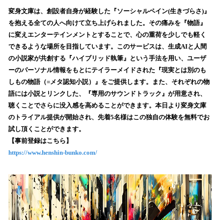
ね
！
変身文庫は、創設者自身が経験した『ソーシャルペイン(生きづらさ)』
数
を抱える全ての人へ向けて立ち上げられました。その痛みを『物語』
を
に変えエンターテインメントとすることで、心の重荷を少しでも軽く
読
できるような場所を目指しています。このサービスは、生成AIと人間
み
の小説家が共創する『ハイブリッド執筆』という手法を用い、ユーザ
込
ーのパーソナル情報をもとにテイラーメイドされた『現実とは別のも
み
しもの物語（=メタ認知小説）』をご提供します。また、それぞれの物
中
で
語には小説とリンクした、『専用のサウンドトラック』が用意され、
す
聴くことでさらに没入感を高めることができます。本日より変身文庫
のトライアル提供が開始され、先着5名様はこの独自の体験を無料でお
試し頂くことができます。
【事前登録はこちら】
https://www.henshin-bunko.com/