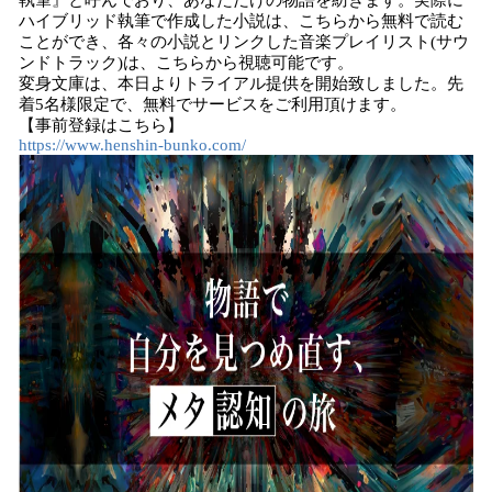
執筆』と呼んでおり、あなただけの物語を紡ぎます。実際に
ハイブリッド執筆で作成した小説は、こちらから無料で読む
ことができ、各々の小説とリンクした音楽プレイリスト(サウ
ンドトラック)は、こちらから視聴可能です。
変身文庫は、本日よりトライアル提供を開始致しました。先
着5名様限定で、無料でサービスをご利用頂けます。
【事前登録はこちら】
https://www.henshin-bunko.com/