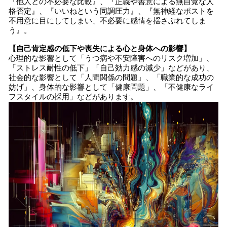
『他人との不必要な比較』、『正義や善意による無自覚な人
格否定』、『いいねという同調圧力』、『無神経なポストを
不用意に目にしてしまい、不必要に感情を揺さぶれてしま
う』。
【自己肯定感の低下や喪失による心と身体への影響】
心理的な影響として「うつ病や不安障害へのリスク増加」、
「ストレス耐性の低下」「自己効力感の減少」などがあり、
社会的な影響として「人間関係の問題」、「職業的な成功の
妨げ」、身体的な影響として「健康問題」、「不健康なライ
フスタイルの採用」などがあります。