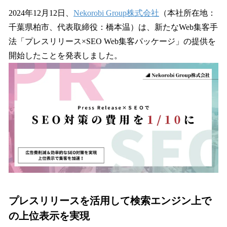
ね
！
2024年12月12日、
Nekorobi Group株式会社
（本社所在地：
数
千葉県柏市、代表取締役：橋本温）は、新たなWeb集客手
を
法「プレスリリース×SEO Web集客パッケージ」の提供を
読
み
開始したことを発表しました。
込
み
中
で
す
プレスリリースを活用して検索エンジン上で
の上位表示を実現