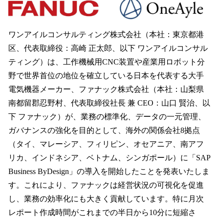
数
を
読
ワンアイルコンサルティング株式会社（本社：東京都港
み
区、代表取締役：高崎 正太郎、以下 ワンアイルコンサル
込
み
ティング）は、工作機械用CNC装置や産業用ロボット分
中
野で世界首位の地位を確立している日本を代表する大手
で
電気機器メーカー、ファナック株式会社（本社：山梨県
す
南都留郡忍野村、代表取締役社長 兼 CEO：山口 賢治、以
下 ファナック）が、業務の標準化、データの一元管理、
ガバナンスの強化を目的として、海外の関係会社8拠点
（タイ、マレーシア、フィリピン、オセアニア、南アフ
リカ、インドネシア、ベトナム、シンガポール）に「SAP
Business ByDesign」の導入を開始したことを発表いたしま
す。これにより、ファナックは経営状況の可視化を促進
し、業務の効率化にも大きく貢献しています。特に月次
レポート作成時間がこれまでの半日から10分に短縮さ