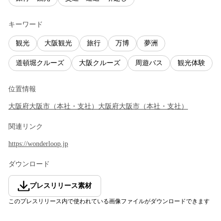
キーワード
観光
大阪観光
旅行
万博
夢洲
道頓堀クルーズ
大阪クルーズ
周遊バス
観光体験
位置情報
大阪府
大阪市
（
本社・支社
）
大阪府
大阪市
（
本社・支社
）
関連リンク
https://wonderloop.jp
ダウンロード
プレスリリース素材
このプレスリリース内で使われている画像ファイルがダウンロードできます