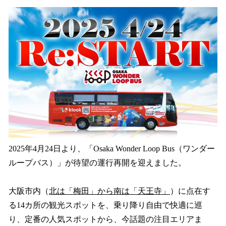
数
を
読
み
込
み
中
で
す
2025年4月24日より、「Osaka Wonder Loop Bus（ワンダー
ループバス）」が待望の運行再開を迎えました。
大阪市内（
北は「梅田」から南は「天王寺」
）に点在す
る14カ所の観光スポットを、乗り降り自由で快適に巡
り、定番の人気スポットから、今話題の注目エリアま