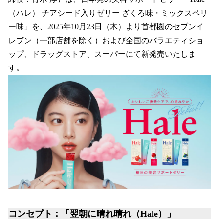
を
（ハレ） チアシード入りゼリー ざくろ味・ミックスベリ
読
み
ー味」を、2025年10月23日（木）より首都圏のセブンイ
込
レブン（一部店舗を除く）および全国のバラエティショ
み
ップ、ドラッグストア、スーパーにて新発売いたしま
中
で
す。
す
コンセプト：「翌朝に晴れ晴れ（Hale）」