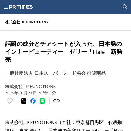
株式会社 JP FUNCTIONS
話題の成分とチアシードが入った、日本発の
インナービューティー ゼリー「Hale」新発
売
一般社団法人 日本スーパーフード協会 推奨商品
株式会社 JP FUNCTIONS
2025年10月21日 20時53分
い
い
ね
！
株式会社 JP FUNCTIONS（本社：東京都目黒区、代表取
数
締役：青木 淳）は、日本発の美容サポートゼリー「Hale