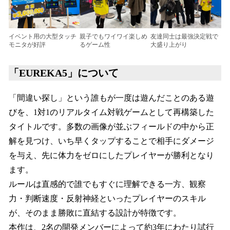
イベント用の大型タッチ
親子でもワイワイ楽しめ
友達同士は最強決定戦で
モニタが好評
るゲーム性
大盛り上がり
「EUREKA5」について
「間違い探し」という誰もが一度は遊んだことのある遊
びを、1対1のリアルタイム対戦ゲームとして再構築した
タイトルです。多数の画像が並ぶフィールドの中から正
解を見つけ、いち早くタップすることで相手にダメージ
を与え、先に体力をゼロにしたプレイヤーが勝利となり
ます。
ルールは直感的で誰でもすぐに理解できる一方、観察
力・判断速度・反射神経といったプレイヤーのスキル
が、そのまま勝敗に直結する設計が特徴です。
本作は、2名の開発メンバーによって約3年にわたり試行