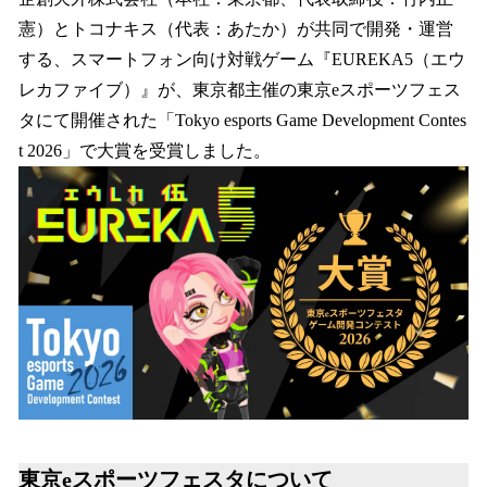
数
憲）とトコナキス（代表：あたか）が共同で開発・運営
を
する、スマートフォン向け対戦ゲーム『EUREKA5（エウ
読
み
レカファイブ）』が、東京都主催の東京eスポーツフェス
込
タにて開催された「Tokyo esports Game Development Contes
み
t 2026」で大賞を受賞しました。
中
で
す
東京eスポーツフェスタについて