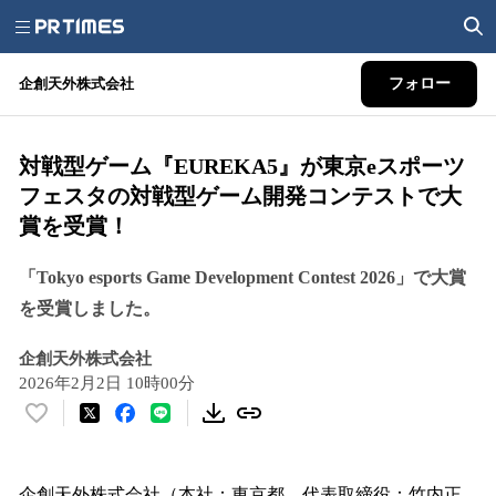
企創天外株式会社
フォロー
対戦型ゲーム『EUREKA5』が東京eスポーツ
フェスタの対戦型ゲーム開発コンテストで大
賞を受賞！
「Tokyo esports Game Development Contest 2026」で大賞
を受賞しました。
企創天外株式会社
2026年2月2日 10時00分
い
い
ね
！
企創天外株式会社（本社：東京都、代表取締役：竹内正