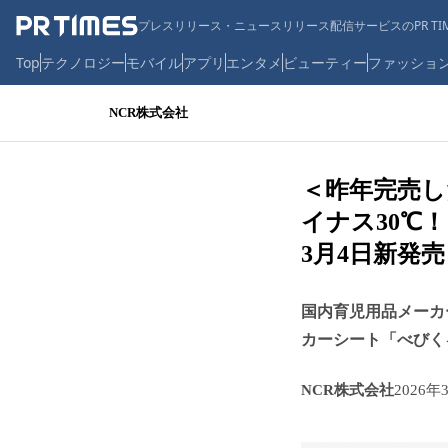
プレスリリース・ニュースリリース配信サービスのPR TIM
Top
テクノロジー
モバイル
アプリ
エンタメ
ビューティー
ファッショ
NCR株式会社
＜昨年完売し
イナス30℃
3月4日新発売
国内育児用品メーカ
カーシート「べびく
NCR株式会社
2026年