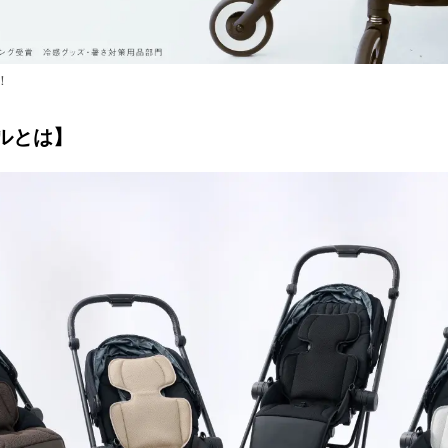
！
ルとは】