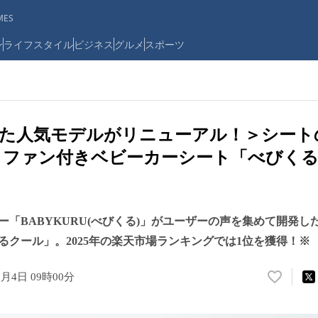
ES
ン
ライフスタイル
ビジネス
グルメ
スポーツ
た人気モデルがリニューアル！＞シート
！ ファン付きベビーカーシート「べびくる
ー「BABYKURU(べびくる)」がユーザーの声を集めて開発し
るクール」。2025年の楽天市場ランキングでは1位を獲得！※
3月4日 09時00分
い
い
ね