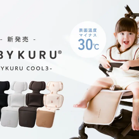
！
数
を
読
み
込
み
中
で
す