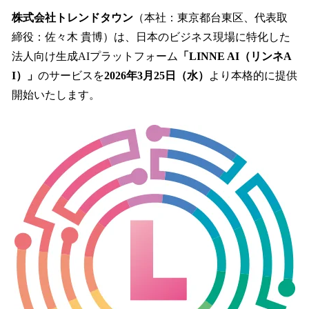
ね
！
株式会社トレンドタウン
（本社：東京都台東区、代表取
数
締役：佐々木 貴博）は、日本のビジネス現場に特化した
を
法人向け生成AIプラットフォーム
「LINNE AI（リンネA
読
み
I）」
のサービスを
2026年3月25日（水）
より本格的に提供
込
開始いたします。
み
中
で
す